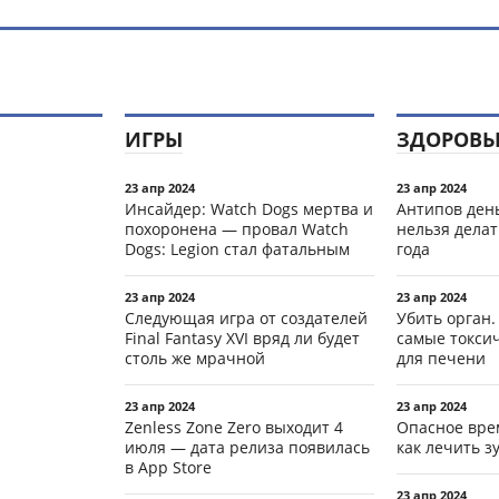
ИГРЫ
ЗДОРОВЬ
23 апр 2024
23 апр 2024
Инсайдер: Watch Dogs мертва и
Антипов день
похоронена — провал Watch
нельзя делат
Dogs: Legion стал фатальным
года
23 апр 2024
23 апр 2024
Следующая игра от создателей
Убить орган.
Final Fantasy XVI вряд ли будет
самые токси
столь же мрачной
для печени
23 апр 2024
23 апр 2024
Zenless Zone Zero выходит 4
Опасное вре
июля — дата релиза появилась
как лечить 
в App Store
23 апр 2024