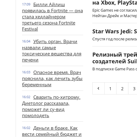
на Xbox, PlaySt
Билли Айлиш
17:09
появилась в Fortnite — она
Epic Games не согласи
Нейтан Дрейк и Мастер 
стала хедлайнером
третьего сезона Fortnite
Festival
Star Wars Jedi:
Спустя год после релиз
Убить орган. Врачи
16:04
назвали самые
токсические вещества для
Релизный трейл
печени
создателей Sui
В подписке Game Pass с
Опасное время. Врач
16:03
пояснила, как лечить зубы
беременным
1
2
3
Сварить по-хитрому.
16:02
Диетолог рассказала,
поможет ли су-вид
помолодеть
Деньги в браке. Как
16:02
вести семейный бюджет и