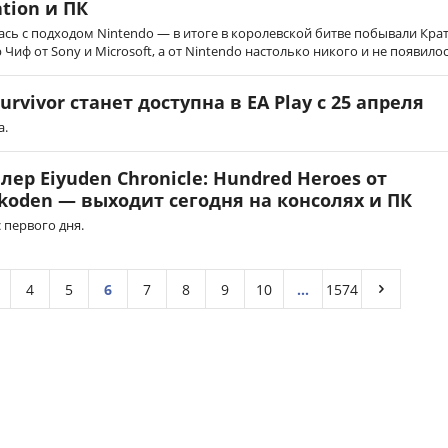
ation и ПК
лась с подходом Nintendo — в итоге в королевской битве побывали Крат
Чиф от Sony и Microsoft, а от Nintendo настолько никого и не появилос
 Survivor станет доступна в EA Play с 25 апреля
а.
ер Eiyuden Chronicle: Hundred Heroes от
koden — выходит сегодня на консолях и ПК
 первого дня.
4
5
6
7
8
9
10
...
1574