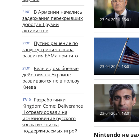
В Армении начались
21:01
задержания перекрывших
23-04-2024, 13:01
дорогу к Грузии
активистов
Путин: решение по
21:01
запуску третьего этапа
развития БАМа принято
23-04-2024, 13:01
Белый дом: боевые
21:01
действия на Украине
развиваются не в пользу
Киева
Разработчики
17:10
Kingdom Come: Deliverance
II отреагировали на
23-04-2024, 13:01
исчезновение русского
языка из списка
поддерживаемых игрой
Nintendo не за