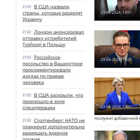
В США назвали
21:02
страны, которые разделят
23-04-2024, 13:01
Украину
Лондон анонсировал
21:02
отправку истребителей
Typhoon в Польшу
Российское
21:02
23-04-2024, 13:01
посольство в Вашингтоне
прокомментировало
доклад по правам
человека
В США раскрыли, что
21:02
произошло в зоне
23-04-2024, 13:01
спецоперации
послужит добавочной 
Столтенберг: НАТО не
21:02
планирует дополнительно
размещать ядерное
оружие