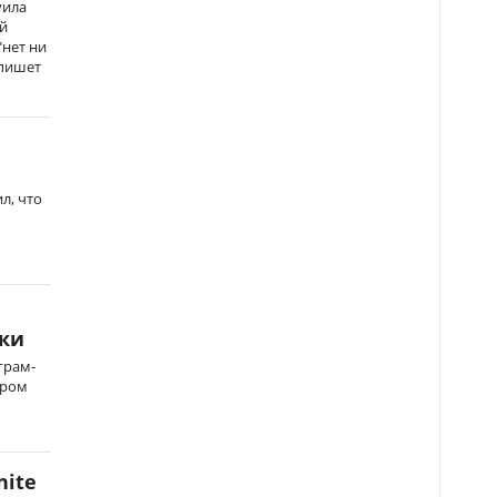
уила
й
"нет ни
 пишет
л, что
ки
грам-
тром
nite