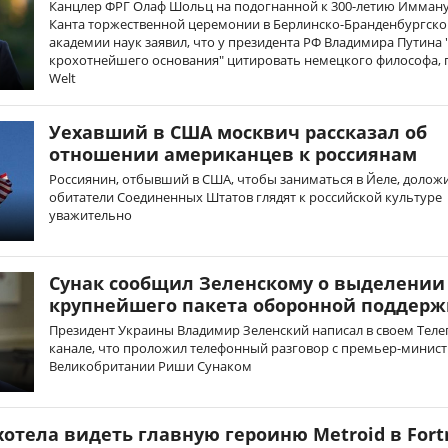
Канцлер ФРГ Олаф Шольц на подогнанной к 300-летию Имман
Канта торжественной церемонии в Берлинско-Бранденбургско
академии наук заявил, что у президента РФ Владимира Путина 
крохотнейшего основания" цитировать немецкого философа,
Welt
Уехавший в США москвич рассказал об
отношении американцев к россиянам
Россиянин, отбывший в США, чтобы заниматься в Йеле, доложи
обитатели Соединенных Штатов глядят к российской культуре
уважительно
Сунак сообщил Зеленскому о выделении
крупнейшего пакета оборонной поддерж
Президент Украины Владимир Зеленский написал в своем Теле
канале, что проложил телефонный разговор с премьер-минис
Великобритании Риши Сунаком
хотела видеть главную героиню Metroid в Fort