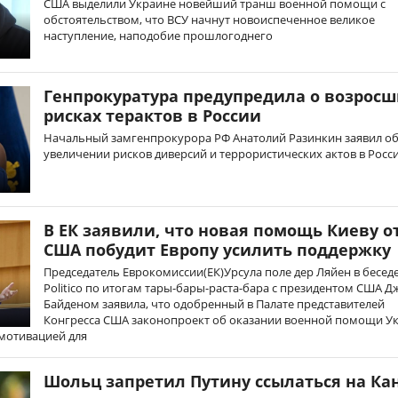
США выделили Украине новейший транш военной помощи с
обстоятельством, что ВСУ начнут новоиспеченное великое
наступление, наподобие прошлогоднего
Генпрокуратура предупредила о возросш
рисках терактов в России
Начальный замгенпрокурора РФ Анатолий Разинкин заявил о
увеличении рисков диверсий и террористических актов в Росс
В ЕК заявили, что новая помощь Киеву о
США побудит Европу усилить поддержку
Председатель Еврокомиссии(ЕК)Урсула поле дер Ляйен в беседе
Politico по итогам тары-бары-раста-бара с президентом США Д
Байденом заявила, что одобренный в Палате представителей
Конгресса США законопроект об оказании военной помощи У
мотивацией для
Шольц запретил Путину ссылаться на Ка