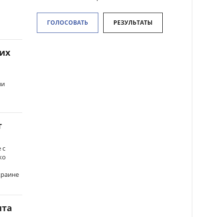
ГОЛОСОВАТЬ
РЕЗУЛЬТАТЫ
их
б
ии
т
 с
жо
краине
нта