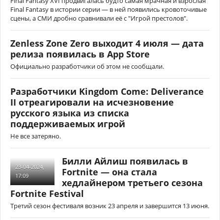
Final Fantasy XVI продвигалась будто самая мрачная и взрослая
Final Fantasy в истории серии — в ней появились кровоточивые
сцены, а СМИ дробно сравнивали её с "Игрой престолов".
Zenless Zone Zero выходит 4 июля — дата
релиза появилась в App Store
Официально разработчики об этом не сообщали.
Разработчики Kingdom Come: Deliverance
II отреагировали на исчезновение
русского языка из списка
поддерживаемых игрой
Не все затеряно.
Билли Айлиш появилась в
23-04-2024,
Fortnite — она стала
17:09
хедлайнером третьего сезона
Fortnite Festival
Третий сезон фестиваля возник 23 апреля и завершится 13 июня.