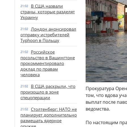
В США назвали
21:02
страны, которые разделят
Украину
Лондон анонсировал
21:02
отправку истребителей
Typhoon в Польшу
Российское
21:02
посольство в Вашингтоне
прокомментировало
доклад по правам
человека
В США раскрыли, что
21:02
Прокуратура Орен
произошло в зоне
том, что вдова у
спецоперации
выплат после паво
ведомства.
Столтенберг: НАТО не
21:02
планирует дополнительно
размещать ядерное
По настоящим прав
оружие