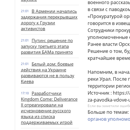
военного рассказ
в связи с паводко
В Армении начались
21:01
«Прокуратурой ор
задержания перекрывших
дорогу к Грузии
говорится в изве
активистов
Сотрудники проку
уполномоченные о
Путин: решение по
21:01
Ранее власти Орск
запуску третьего этапа
Решение о том, бу
развития БАМа принято
кратчайшее време
Белый дом: боевые
21:01
действия на Украине
Напомним, в нача
развиваются не в пользу
реки Урал. После 
Киева
территории регио
Источник : https://
Разработчики
17:10
Kingdom Come: Deliverance
za-pavodka-vdove-
II отреагировали на
Если вы заметили ошибку
исчезновение русского
Больше по темам:
языка из списка
органов
уполном
поддерживаемых игрой