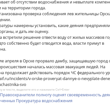
ывает об отсутствии водоснабжения и невыплате компе
м на территории города.
ганизована проверка соблюдения лев жительницы Орска
щении.
ратуры намерены установить, какие деяния предпринял
рганы, и дать им оценку.
а встретили решение отвести воду от жилых массивов го
дто собственно будет отводится вода, власти примут в
на.
ле апреля в Орске прорвало дамбу, защищавшую город 
происшествия началась массовая эвакуация людей. На
на продолжает действовать порядок ЧС федерального ур
aif.ru/incidents/v-orske-proveryat-dannye-o-nevyplate-deneg
uchastnika-svo
 в тексте, выделите его и нажимите Ctrl+Enter
Правоохранители
полноту
оценят
своевременность
дея
оченных
Прокуратура
водоснабжения