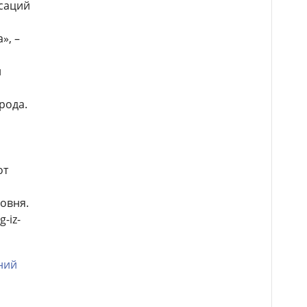
нсаций
», –
и
рода.
от
овня.
-iz-
ний