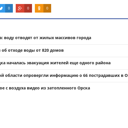
0
0
0
а: воду отводят от жилых массивов города
 об отходе воды от 820 домов
дка началась эвакуация жителей еще одного района
ой области опровергли информацию о 66 пострадавших в О
е с воздуха видео из затопленного Орска