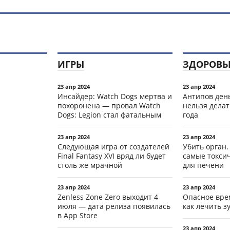
ИГРЫ
ЗДОРОВЬ
23 апр 2024
23 апр 2024
Инсайдер: Watch Dogs мертва и
Антипов день
похоронена — провал Watch
нельзя делат
Dogs: Legion стал фатальным
года
23 апр 2024
23 апр 2024
Следующая игра от создателей
Убить орган.
Final Fantasy XVI вряд ли будет
самые токси
столь же мрачной
для печени
23 апр 2024
23 апр 2024
Zenless Zone Zero выходит 4
Опасное вре
июля — дата релиза появилась
как лечить 
в App Store
23 апр 2024