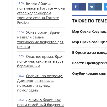
Билли Айлиш
17:09
0
0
появилась в Fortnite — она
стала хедлайнером
третьего сезона Fortnite
ТАКЖЕ ПО ТЕМЕ
Festival
Мэр Орска Козупиц
Убить орган. Врачи
16:04
назвали самые
токсические вещества для
Мэр Орска сообщил
печени
В Орске из-за паво
Опасное время. Врач
16:03
пояснила, как лечить зубы
Власти Оренбургск
беременным
Опубликовано снято
Сварить по-хитрому.
16:02
Диетолог рассказала,
поможет ли су-вид
помолодеть
Деньги в браке. Как
16:02
вести семейный бюджет и