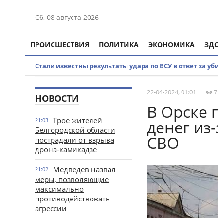
Сб, 08 августа 2026
ПРОИСШЕСТВИЯ
ПОЛИТИКА
ЭКОНОМИКА
ЗД
Стали известны результаты удара по ВСУ в ответ за у
22-04-2024, 01:01
7
НОВОСТИ
В Орске 
Трое жителей
21:03
денег из
Белгородской области
СВО
пострадали от взрыва
дрона-камикадзе
Медведев назвал
21:02
меры, позволяющие
максимально
противодействовать
агрессии