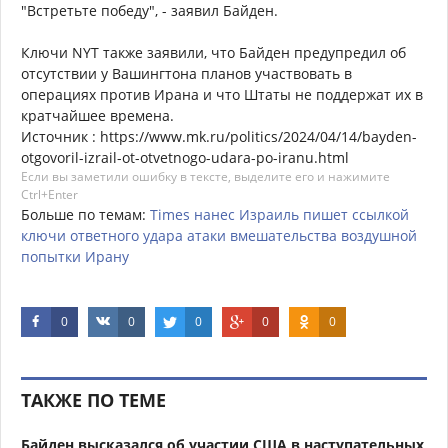
"Встретьте победу", - заявил Байден.
Ключи NYT также заявили, что Байден предупредил об
отсутствии у Вашингтона планов участвовать в
операциях против Ирана и что Штаты не поддержат их в
кратчайшее времена.
Источник : https://www.mk.ru/politics/2024/04/14/bayden-
otgovoril-izrail-ot-otvetnogo-udara-po-iranu.html
Если вы заметили ошибку в тексте, выделите его и нажимите
Ctrl+Enter
Больше по темам:
Times
нанес
Израиль
пишет
ссылкой
ключи
ответного
удара
атаки
вмешательства
воздушной
попытки
Ирану
0
0
0
0
0
ТАКЖЕ ПО ТЕМЕ
Байден высказался об участии США в наступательных