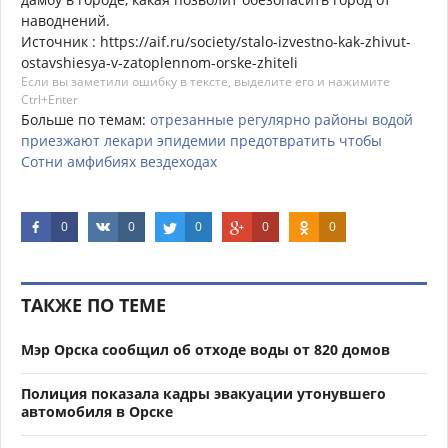
наводнений.
Источник : https://aif.ru/society/stalo-izvestno-kak-zhivut-
ostavshiesya-v-zatoplennom-orske-zhiteli
Если вы заметили ошибку в тексте, выделите его и нажимите
Ctrl+Enter
Больше по темам:
отрезанные
регулярно
районы
водой
приезжают
лекари
эпидемии
предотвратить
чтобы
Сотни
амфибиях
вездеходах
0
0
0
0
0
ТАКЖЕ ПО ТЕМЕ
Мэр Орска сообщил об отходе воды от 820 домов
Полиция показала кадры эвакуации утонувшего
автомобиля в Орске