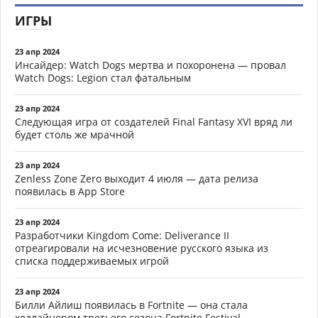
ИГРЫ
23 апр 2024
Инсайдер: Watch Dogs мертва и похоронена — провал
Watch Dogs: Legion стал фатальным
23 апр 2024
Следующая игра от создателей Final Fantasy XVI вряд ли
будет столь же мрачной
23 апр 2024
Zenless Zone Zero выходит 4 июля — дата релиза
появилась в App Store
23 апр 2024
Разработчики Kingdom Come: Deliverance II
отреагировали на исчезновение русского языка из
списка поддерживаемых игрой
23 апр 2024
Билли Айлиш появилась в Fortnite — она стала
хедлайнером третьего сезона Fortnite Festival