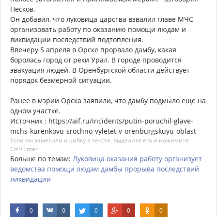
Песков.
Он добавил, что луковица царства взвалил главе МЧС
организовать работу по оказанию помощи людам и
ликвидации последствий подтопления.
Ввечеру 5 апреля в Орске прорвало дамбу, какая
боролась город от реки Урал. В городе проводится
эвакуация людей. В Оренбургской области действует
порядок безмерной ситуации.
Ранее в мэрии Орска заявили, что дамбу подмыло еще на
одном участке.
Источник : https://aif.ru/incidents/putin-poruchil-glave-
mchs-kurenkovu-srochno-vyletet-v-orenburgskuyu-oblast
Если вы заметили ошибку в тексте, выделите его и нажимите
Ctrl+Enter
Больше по темам:
Луковица
оказания
работу
организует
ведомства
помощи
людам
дамбы
прорыва
последствий
ликвидации
0
0
0
0
0