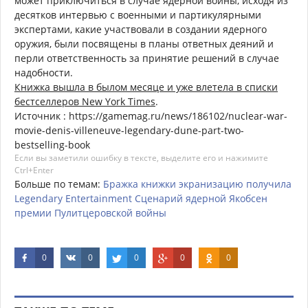
может приключиться в случае ядерной войны, исходя из
десятков интервью с военными и партикулярными
экспертами, какие участвовали в создании ядерного
оружия, были посвящены в планы ответных деяний и
перли ответственность за принятие решений в случае
надобности.
Книжка вышла в былом месяце и уже влетела в списки
бестселлеров New York Times
.
Источник : https://gamemag.ru/news/186102/nuclear-war-
movie-denis-villeneuve-legendary-dune-part-two-
bestselling-book
Если вы заметили ошибку в тексте, выделите его и нажимите
Ctrl+Enter
Больше по темам:
Бражка
книжки
экранизацию
получила
Legendary
Entertainment
Сценарий
ядерной
Якобсен
премии
Пулитцеровской
войны
0
0
0
0
0