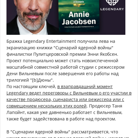
Бражка Legendary Entertainment получила лева на
экранизацию книжки "Сценарий ядерной войны"
финалистки Пулитцеровской премии Энни Якобсен.
Проект потенциально может стать новоиспеченной
масштабной совместной работой студии с режиссером
Дени Вильневым после завершения его работы над
трилогией "[b]Дюны".
По настоящим ключей,
в взаправдашний момент
Legendary ведет переговоры с Вильневым о его участии в
качестве продюсера, сценариста или режиссера или с
совмещением нескольких этих ролей
. Продюсер Таня
Лапойнт, какая уже давненько работает с Вильневым,
также будет задействована в работе над проектом.
В "Сценарии ядерной войны" рассматривается, что