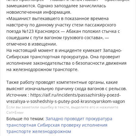
замешкаются. Однако запоздалее зачислилась
новоиспеченная информация.
«Машинист вытекавшего в показанное времена
навстречу по данному участку стези пассажирского
поезда №123 Красноярск — Абакан положил стычка с
сошедшим с пути вагоном грузового состава», —
отмечено в извещении.
На настоящий момент в инциденте кумекает Западно-
Сибирская транспортная прокуратура. Она проверит
исполнение законодательства о безопасности движения
на железнодорожном транспорте.
Также работу проводят компетентные органы, какие
выяснят изначальную причину схода вагонов с рельсов.
Источник : https://aif.ru/incidents/passazhirskiy-poezd-
vrezalsya-v-soshedshiy-s-putey-pod-krasnoyarskom-vagon
Если вы заметили ошибку в тексте, выделите его и нажимите
Ctrl+Enter
Больше по темам:
Западно
проводит
прокуратура
транспортная
Сибирская
проверку
исполнения
транспорте
железнодорожном