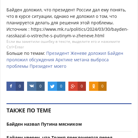
Байден доложил, что президент России дал ему понять,
что в курсе ситуации, однако не доложил о том, что
планируется делать для решения этой проблемы.
Источник : https://www.mk.ru/politics/2024/03/30/bayden-
rasskazal-o-vstreche-s-putinym-v-zheneve.html
Если вы заметили ошибку в тексте, выделите его и нажимите
Ctrl+Enter
Больше по темам:
Президент
Женеве
доложил
Байден
проложил
обсуждения
Арктике
метана
выброса
проблемы
Президент
моего
0
0
0
0
0
ТАКЖЕ ПО ТЕМЕ
Байден назвал Путина мясником
Байден уверен, что Трамп преклоняется перед