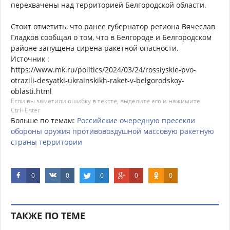
перехвачены над территорией Белгородской области.
Стоит отметить, что ранее губернатор региона Вячеслав
Гладков сообщал о том, что в Белгороде и Белгородском
районе запущена сирена ракетной опасности.
Источник :
https://www.mk.ru/politics/2024/03/24/rossiyskie-pvo-
otrazili-desyatki-ukrainskikh-raket-v-belgorodskoy-
oblasti.html
Если вы заметили ошибку в тексте, выделите его и нажимите
Ctrl+Enter
Больше по темам:
Российские
очередную
пресекли
обороны
оружия
противовоздушной
массовую
ракетную
страны
территории
0
0
0
0
0
ТАКЖЕ ПО ТЕМЕ