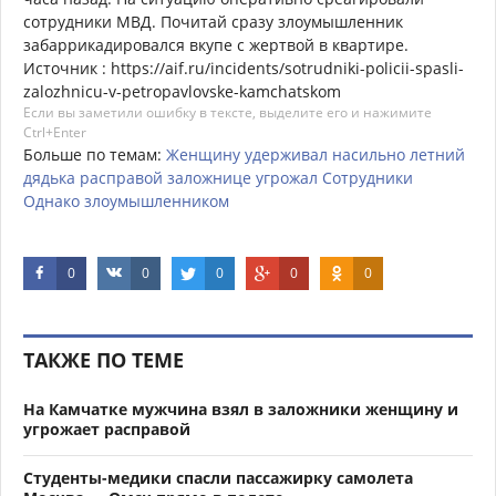
сотрудники МВД. Почитай сразу злоумышленник
забаррикадировался вкупе с жертвой в квартире.
Источник : https://aif.ru/incidents/sotrudniki-policii-spasli-
zalozhnicu-v-petropavlovske-kamchatskom
Если вы заметили ошибку в тексте, выделите его и нажимите
Ctrl+Enter
Больше по темам:
Женщину
удерживал
насильно
летний
дядька
расправой
заложнице
угрожал
Сотрудники
Однако
злоумышленником
0
0
0
0
0
ТАКЖЕ ПО ТЕМЕ
На Камчатке мужчина взял в заложники женщину и
угрожает расправой
Студенты-медики спасли пассажирку самолета