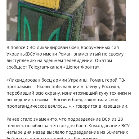
В полосе СВО ликвидирован боец Вооруженных сил
Украины(ВСУ)по имени Роман, знаменитый по своему
выступлению на здешнем телевидении. Об этом
сообщает Telegram-канал «Шепот Фронта».
«Ликвидирован боец армии Украины, Роман, герой ТВ-
программы… Якобы побывавший в плену у Россиян,
перебивший всю охрану, изничтоживший кучу техники и
вышедший к своим… Басни и бред, закончили свое
пропагандическое взялось...», - говорится в извещении.
Ранее стало знаменито, что подразделение ВСУ из 28
человек погибло за четыре дня боев. Командование ВСУ
четыре дня назад выслало подразделение из 50-летних
бойцов на штурм позиций под Купянском.