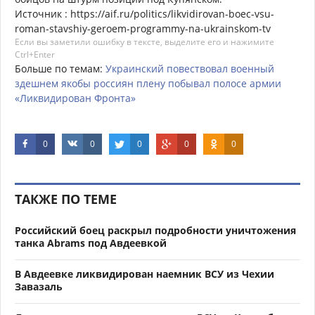
Источник : https://aif.ru/politics/likvidirovan-boec-vsu-
roman-stavshiy-geroem-programmy-na-ukrainskom-tv
Если вы заметили ошибку в тексте, выделите его и нажимите
Ctrl+Enter
Больше по темам:
Украинский
повествовал
военный
здешнем
якобы
россиян
плену
побывал
полосе
армии
«Ликвидирован
Фронта»
0
0
0
0
0
ТАКЖЕ ПО ТЕМЕ
Российский боец раскрыл подробности уничтожения
танка Abrams под Авдеевкой
В Авдеевке ликвидирован наемник ВСУ из Чехии
Завазаль