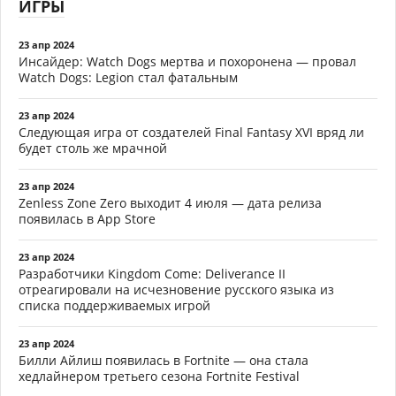
ИГРЫ
23 апр 2024
Инсайдер: Watch Dogs мертва и похоронена — провал
Watch Dogs: Legion стал фатальным
23 апр 2024
Следующая игра от создателей Final Fantasy XVI вряд ли
будет столь же мрачной
23 апр 2024
Zenless Zone Zero выходит 4 июля — дата релиза
появилась в App Store
23 апр 2024
Разработчики Kingdom Come: Deliverance II
отреагировали на исчезновение русского языка из
списка поддерживаемых игрой
23 апр 2024
Билли Айлиш появилась в Fortnite — она стала
хедлайнером третьего сезона Fortnite Festival