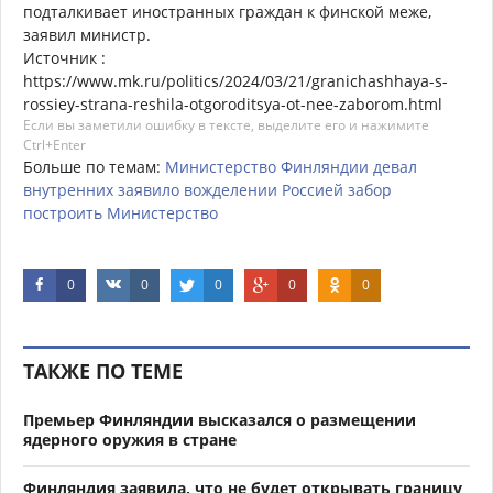
подталкивает иностранных граждан к финской меже,
заявил министр.
Источник :
https://www.mk.ru/politics/2024/03/21/granichashhaya-s-
rossiey-strana-reshila-otgoroditsya-ot-nee-zaborom.html
Если вы заметили ошибку в тексте, выделите его и нажимите
Ctrl+Enter
Больше по темам:
Министерство
Финляндии
девал
внутренних
заявило
вожделении
Россией
забор
построить
Министерство
0
0
0
0
0
ТАКЖЕ ПО ТЕМЕ
Премьер Финляндии высказался о размещении
ядерного оружия в стране
Финляндия заявила, что не будет открывать границу