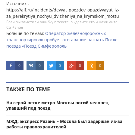
Источник :
https://aif.ru/incidents/devyat_poezdov_opazdyvayut_iz-
za_perekrytiya_nochyu_dvizheniya_na_krymskom_mostu
Если вы заметили ошибку в тексте, выделите его и нажимите
Ctrl+Enter
Больше по темам:
Оператор
железнодорожных
транспортировок
пробует
отставание
нагнать
После
поезда
«Поезд
Симферополь
0
0
0
0
0
ТАКЖЕ ПО ТЕМЕ
На серой ветке метро Москвы погиб человек,
упавший под поезд
МЖД: экспресс Рязань – Москва был задержан из-за
работы правоохранителей