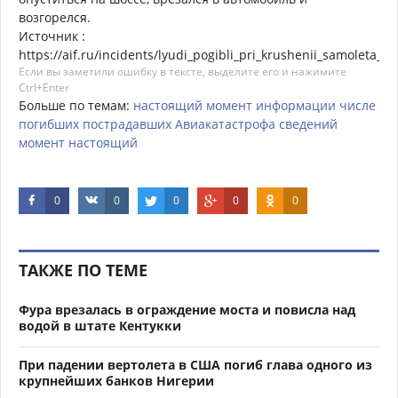
возгорелся.
Источник :
https://aif.ru/incidents/lyudi_pogibli_pri_krushenii_samoleta_
Если вы заметили ошибку в тексте, выделите его и нажимите
Ctrl+Enter
Больше по темам:
настоящий
момент
информации
числе
погибших
пострадавших
Авиакатастрофа
сведений
момент
настоящий
0
0
0
0
0
ТАКЖЕ ПО ТЕМЕ
Фура врезалась в ограждение моста и повисла над
водой в штате Кентукки
При падении вертолета в США погиб глава одного из
крупнейших банков Нигерии