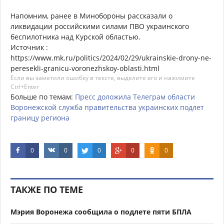
Напомним, ранее в Минобороны рассказали о
ликвидации российскими силами ПВО украинского
беспилотника над Курской областью.
Источник :
https://www.mk.ru/politics/2024/02/29/ukrainskie-drony-ne-
peresekli-granicu-voronezhskoy-oblasti.html
Если вы заметили ошибку в тексте, выделите его и нажимите
Ctrl+Enter
Больше по темам:
Пресс
доложила
Телеграм
области
Воронежской
служба
правительства
украинских
подлет
границу
региона
0
0
0
0
0
ТАКЖЕ ПО ТЕМЕ
Мэрия Воронежа сообщила о подлете пяти БПЛА