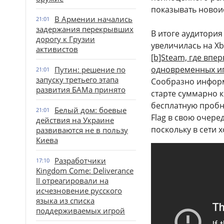
показывать новои
В Армении начались
21:01
задержания перекрывших
В итоге аудитория 
дорогу к Грузии
увеличилась на Xb
активистов
[b]Steam, где впе
одновременных и
Путин: решение по
21:01
запуску третьего этапа
Сообразно информ
развития БАМа принято
старте суммарно к
бесплатную пробну
Белый дом: боевые
21:01
Flag в свою очере
действия на Украине
поскольку в сети 
развиваются не в пользу
Киева
Разработчики
17:10
Kingdom Come: Deliverance
II отреагировали на
исчезновение русского
языка из списка
поддерживаемых игрой