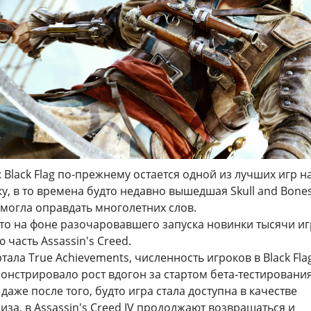
V: Black Flag по-прежнему остается одной из лучших игр н
у, в то времена будто недавно вышедшая Skull and Bones
 смогла оправдать многолетних слов.
что на фоне разочаровавшего запуска новинки тысячи и
 часть Assassin's Creed.
ала True Achievements, численность игроков в Black Fla
нстрировало рост вдогон за стартом бета-тестирования 
даже после того, будто игра стала доступна в качестве
за, в Assassin's Creed IV продолжают возвращаться и