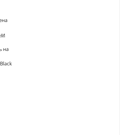
мена
ячи
ь на
Black