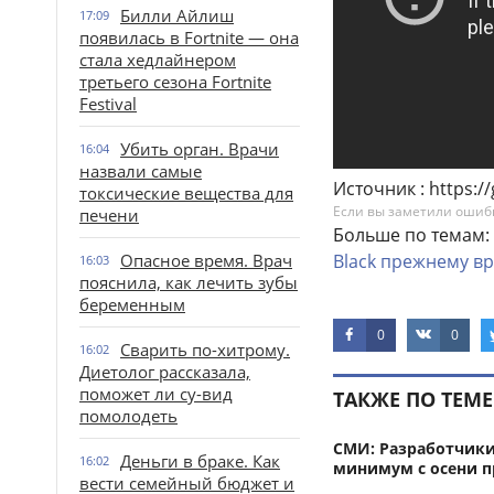
Билли Айлиш
17:09
появилась в Fortnite — она
стала хедлайнером
третьего сезона Fortnite
Festival
Убить орган. Врачи
16:04
назвали самые
Источник : https:
токсические вещества для
Если вы заметили ошибку
печени
Больше по темам:
Опасное время. Врач
Black
прежнему
в
16:03
пояснила, как лечить зубы
беременным
0
0
Сварить по-хитрому.
16:02
Диетолог рассказала,
поможет ли су-вид
ТАКЖЕ ПО ТЕМЕ
помолодеть
СМИ: Разработчики S
Деньги в браке. Как
16:02
минимум с осени п
вести семейный бюджет и