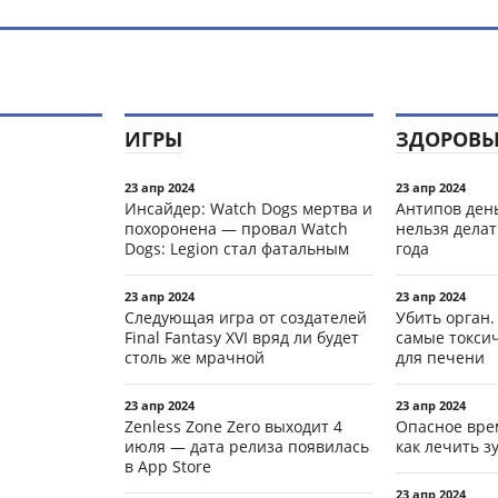
ИГРЫ
ЗДОРОВЬ
23 апр 2024
23 апр 2024
Инсайдер: Watch Dogs мертва и
Антипов день
похоронена — провал Watch
нельзя делат
Dogs: Legion стал фатальным
года
23 апр 2024
23 апр 2024
Следующая игра от создателей
Убить орган.
Final Fantasy XVI вряд ли будет
самые токси
столь же мрачной
для печени
23 апр 2024
23 апр 2024
Zenless Zone Zero выходит 4
Опасное вре
июля — дата релиза появилась
как лечить 
в App Store
23 апр 2024