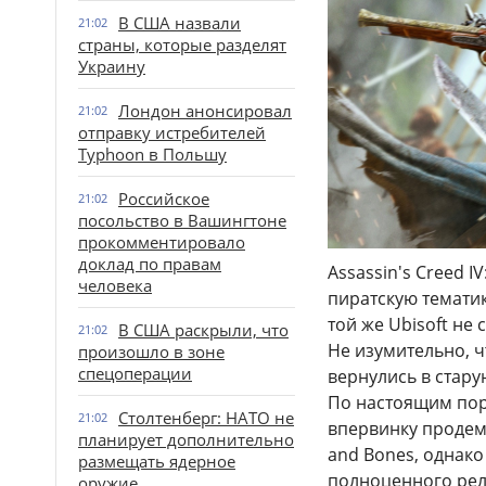
В США назвали
21:02
страны, которые разделят
Украину
Лондон анонсировал
21:02
отправку истребителей
Typhoon в Польшу
Российское
21:02
посольство в Вашингтоне
прокомментировало
доклад по правам
Assassin's Creed I
человека
пиратскую тематик
той же Ubisoft не
В США раскрыли, что
21:02
Не изумительно, 
произошло в зоне
спецоперации
вернулись в старую
По настоящим порт
Столтенберг: НАТО не
21:02
впервинку продемо
планирует дополнительно
and Bones, однако 
размещать ядерное
полноценного рели
оружие