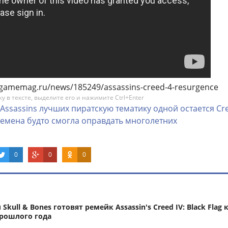
//gamemag.ru/news/185249/assassins-creed-4-resurgence
 в тексте, выделите его и нажимите Ctrl+Enter
Assassins
лучших
пиратскую
тематику
одной
остается
Cr
ремена
будто
смогла
оправдать
многолетних
0
0
0
kull & Bones готовят ремейк Assassin's Creed IV: Black Flag 
рошлого года