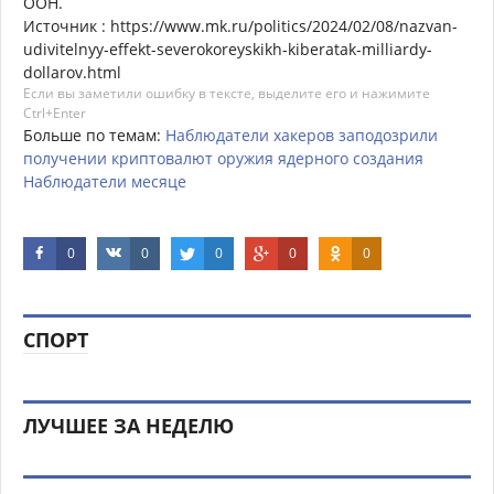
ООН.
Источник : https://www.mk.ru/politics/2024/02/08/nazvan-
udivitelnyy-effekt-severokoreyskikh-kiberatak-milliardy-
dollarov.html
Если вы заметили ошибку в тексте, выделите его и нажимите
Ctrl+Enter
Больше по темам:
Наблюдатели
хакеров
заподозрили
получении
криптовалют
оружия
ядерного
создания
Наблюдатели
месяце
0
0
0
0
0
СПОРТ
ЛУЧШЕЕ ЗА НЕДЕЛЮ