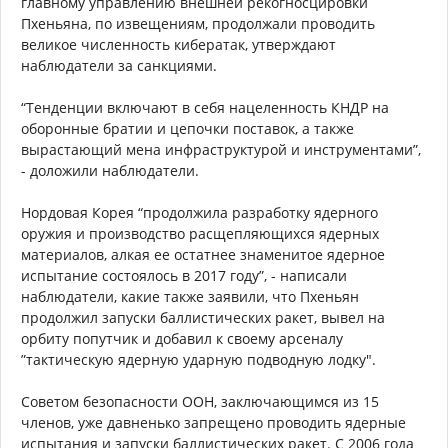
главному управлению внешней рекогносцировки
Пхеньяна, по извещениям, продолжали проводить
великое численность кибератак, утверждают
наблюдатели за санкциями.
“Тенденции включают в себя нацеленность КНДР на
оборонные братии и цепочки поставок, а также
вырастающий мена инфраструктурой и инструментами”,
- доложили наблюдатели.
Нордовая Корея “продолжила разработку ядерного
оружия и производство расщепляющихся ядерных
материалов, алкая ее остатнее знаменитое ядерное
испытание состоялось в 2017 году”, - написали
наблюдатели, какие также заявили, что Пхеньян
продолжил запуски баллистических ракет, вывел на
орбиту попутчик и добавил к своему арсеналу
”тактическую ядерную ударную подводную лодку".
Советом безопасности ООН, заключающимся из 15
членов, уже давненько запрещено проводить ядерные
испытания и запуски баллистических ракет. С 2006 года