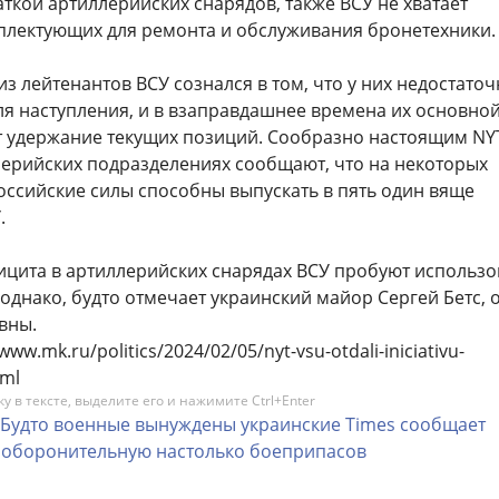
кой артиллерийских снарядов, также ВСУ не хватает
лектующих для ремонта и обслуживания бронетехники.
з лейтенантов ВСУ сознался в том, что у них недостато
ля наступления, и в взаправдашнее времена их основно
 удержание текущих позиций. Сообразно настоящим NYT
лерийских подразделениях сообщают, что на некоторых
оссийские силы способны выпускать в пять один вяще
.
ицита в артиллерийских снарядах ВСУ пробуют использо
однако, будто отмечает украинский майор Сергей Бетс, 
вны.
www.mk.ru/politics/2024/02/05/nyt-vsu-otdali-iniciativu-
tml
 в тексте, выделите его и нажимите Ctrl+Enter
Будто
военные
вынуждены
украинские
Times
сообщает
оборонительную
настолько
боеприпасов