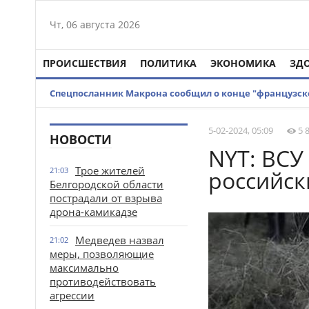
Чт, 06 августа 2026
ПРОИСШЕСТВИЯ
ПОЛИТИКА
ЭКОНОМИКА
ЗД
Спецпосланник Макрона сообщил о конце "французск
5-02-2024, 05:09
5 
НОВОСТИ
NYT: ВСУ
Трое жителей
21:03
российск
Белгородской области
пострадали от взрыва
дрона-камикадзе
Медведев назвал
21:02
меры, позволяющие
максимально
противодействовать
агрессии