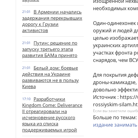
изощренной нехват
необходимых комп
В Армении начались
21:01
задержания перекрывших
Один-одинехонек и
дорогу к Грузии
активистов
оружий и людей д
целью изображает
Путин: решение по
21:01
украинских артил
запуску третьего этапа
участках фронта р
развития БАМа принято
снарядов, чем ВСУ
Белый дом: боевые
21:01
действия на Украине
Для покрытия деф
развиваются не в пользу
дроны-камикадзе, 
Киева
довольно эффекти
Источник : https://
Разработчики
17:10
rossiyskim-silam.h
Kingdom Come: Deliverance
II отреагировали на
Если вы заметили ошибку
Больше по темам:
исчезновение русского
языка из списка
издание
занимать
поддерживаемых игрой