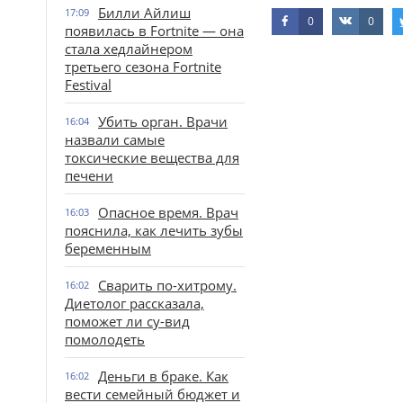
Билли Айлиш
17:09
0
0
появилась в Fortnite — она
стала хедлайнером
третьего сезона Fortnite
Festival
Убить орган. Врачи
16:04
назвали самые
токсические вещества для
печени
Опасное время. Врач
16:03
пояснила, как лечить зубы
беременным
Сварить по-хитрому.
16:02
Диетолог рассказала,
поможет ли су-вид
помолодеть
Деньги в браке. Как
16:02
вести семейный бюджет и