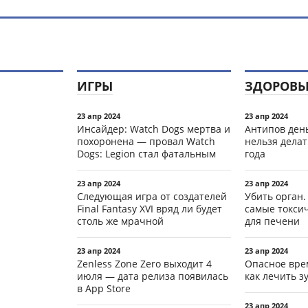
ИГРЫ
ЗДОРОВЬ
23 апр 2024
23 апр 2024
Инсайдер: Watch Dogs мертва и
Антипов день
похоронена — провал Watch
нельзя делат
Dogs: Legion стал фатальным
года
23 апр 2024
23 апр 2024
Следующая игра от создателей
Убить орган.
Final Fantasy XVI вряд ли будет
самые токси
столь же мрачной
для печени
23 апр 2024
23 апр 2024
Zenless Zone Zero выходит 4
Опасное вре
июля — дата релиза появилась
как лечить 
в App Store
23 апр 2024