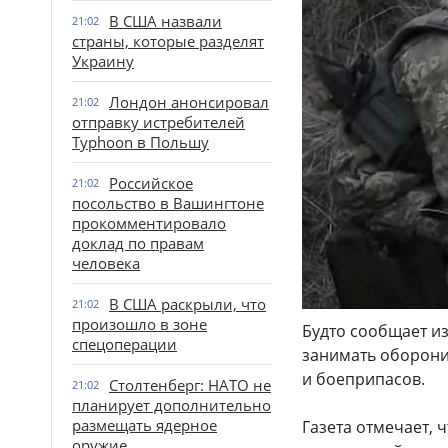
В США назвали
21:02
страны, которые разделят
Украину
Лондон анонсировал
21:02
отправку истребителей
Typhoon в Польшу
Российское
21:02
посольство в Вашингтоне
прокомментировало
доклад по правам
человека
В США раскрыли, что
21:02
произошло в зоне
Будто сообщает и
спецоперации
занимать оборонит
и боеприпасов.
Столтенберг: НАТО не
21:02
планирует дополнительно
размещать ядерное
Газета отмечает, 
оружие