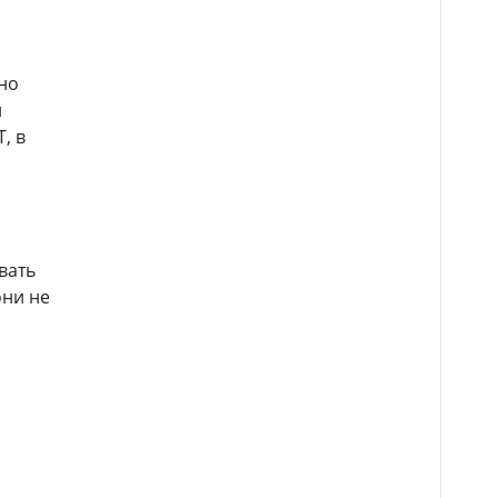
чно
й
, в
вать
они не