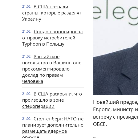
В США назвали
21:02
страны, которые разделят
Украину
Лондон анонсировал
21:02
отправку истребителей
Typhoon в Польшу
Российское
21:02
посольство в Вашингтоне
прокомментировало
доклад по правам
человека
В США раскрыли, что
21:02
произошло в зоне
Новейший председ
спецоперации
Европе, министр 
встречу с презид
Столтенберг: НАТО не
21:02
ОБСЕ.
планирует дополнительно
размещать ядерное
оружие