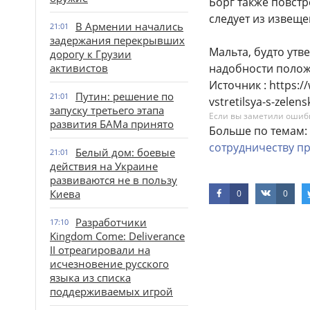
Борг также повст
следует из извеще
В Армении начались
21:01
задержания перекрывших
Мальта, будто утв
дорогу к Грузии
активистов
надобности полож
Источник : https:/
Путин: решение по
21:01
vstretilsya-s-zelen
запуску третьего этапа
Если вы заметили ошибку
развития БАМа принято
Больше по темам:
сотрудничеству
пр
Белый дом: боевые
21:01
действия на Украине
развиваются не в пользу
Киева
0
0
Разработчики
17:10
Kingdom Come: Deliverance
II отреагировали на
исчезновение русского
языка из списка
поддерживаемых игрой