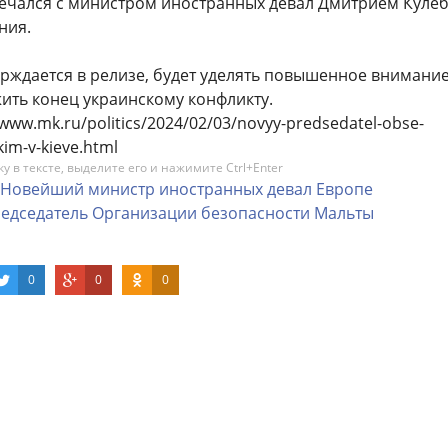
речался с министром иностранных девал Дмитрием Кулеб
ния.
ерждается в релизе, будет уделять повышенное внимани
ить конец украинскому конфликту.
/www.mk.ru/politics/2024/02/03/novyy-predsedatel-obse-
skim-v-kieve.html
 в тексте, выделите его и нажимите Ctrl+Enter
Новейший
министр
иностранных
девал
Европе
едседатель
Организации
безопасности
Мальты
0
0
0