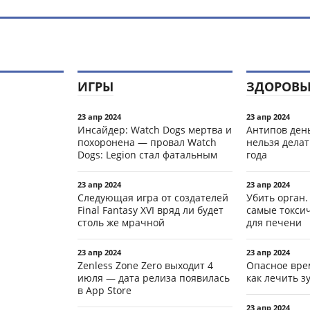
ИГРЫ
ЗДОРОВЬ
23 апр 2024
23 апр 2024
Инсайдер: Watch Dogs мертва и
Антипов день
похоронена — провал Watch
нельзя делат
Dogs: Legion стал фатальным
года
23 апр 2024
23 апр 2024
Следующая игра от создателей
Убить орган.
Final Fantasy XVI вряд ли будет
самые токси
столь же мрачной
для печени
23 апр 2024
23 апр 2024
Zenless Zone Zero выходит 4
Опасное вре
июля — дата релиза появилась
как лечить 
в App Store
23 апр 2024