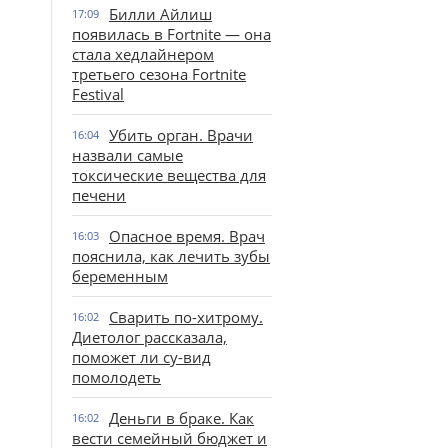
Билли Айлиш
17:09
появилась в Fortnite — она
стала хедлайнером
третьего сезона Fortnite
Festival
Убить орган. Врачи
16:04
назвали самые
токсические вещества для
печени
Опасное время. Врач
16:03
пояснила, как лечить зубы
беременным
Сварить по-хитрому.
16:02
Диетолог рассказала,
поможет ли су-вид
помолодеть
Деньги в браке. Как
16:02
вести семейный бюджет и