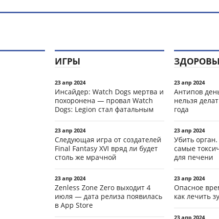
ИГРЫ
ЗДОРОВЬ
23 апр 2024
23 апр 2024
Инсайдер: Watch Dogs мертва и
Антипов день
похоронена — провал Watch
нельзя делат
Dogs: Legion стал фатальным
года
23 апр 2024
23 апр 2024
Следующая игра от создателей
Убить орган.
Final Fantasy XVI вряд ли будет
самые токси
столь же мрачной
для печени
23 апр 2024
23 апр 2024
Zenless Zone Zero выходит 4
Опасное вре
июля — дата релиза появилась
как лечить 
в App Store
23 апр 2024