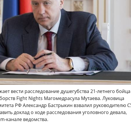
ает вести расследование душегубства 21-летнего бойца
орств Fight Nights Магомедрасула Мутаева. Луковица
митета РФ Александр Бастрыкин взвалил руководителю С
авить доклад о ходе расследования уголовного девала,
am-канале ведомства.