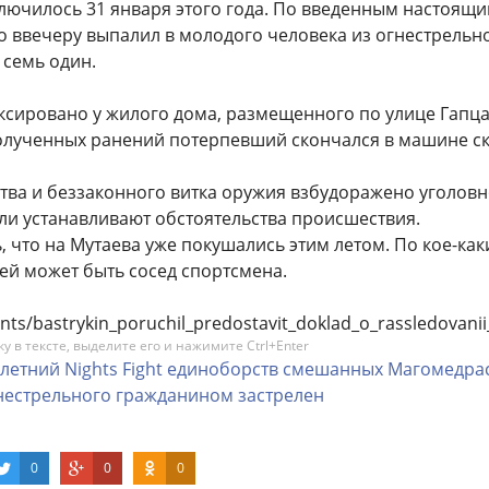
лючилось 31 января этого года. По введенным настоящи
о ввечеру выпалил в молодого человека из огнестрельн
 семь один.
ксировано у жилого дома, размещенного по улице Гапц
полученных ранений потерпевший скончался в машине с
ства и беззаконного витка оружия взбудоражено уголов
ли устанавливают обстоятельства происшествия.
 что на Мутаева уже покушались этим летом. По кое-ка
ей может быть сосед спортсмена.
idents/bastrykin_poruchil_predostavit_doklad_o_rassledovan
 в тексте, выделите его и нажимите Ctrl+Enter
летний
Nights
Fight
единоборств
смешанных
Магомедра
нестрельного
гражданином
застрелен
0
0
0