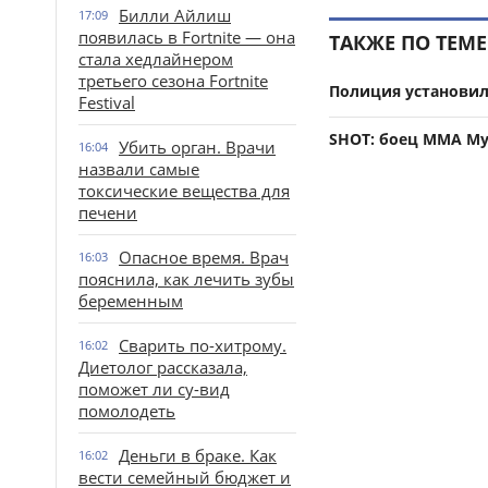
Билли Айлиш
17:09
появилась в Fortnite — она
ТАКЖЕ ПО ТЕМЕ
стала хедлайнером
третьего сезона Fortnite
Полиция установил
Festival
SHOT: боец ММА Му
Убить орган. Врачи
16:04
назвали самые
токсические вещества для
печени
Опасное время. Врач
16:03
пояснила, как лечить зубы
беременным
Сварить по-хитрому.
16:02
Диетолог рассказала,
поможет ли су-вид
помолодеть
Деньги в браке. Как
16:02
вести семейный бюджет и