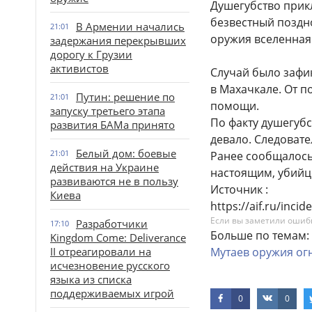
Душегубство прик
безвестный поздн
В Армении начались
21:01
оружия вселенная
задержания перекрывших
дорогу к Грузии
активистов
Случай было зафи
в Махачкале. От 
Путин: решение по
21:01
помощи.
запуску третьего этапа
По факту душегуб
развития БАМа принято
девало. Следовате
Белый дом: боевые
21:01
Ранее сообщалось,
действия на Украине
настоящим, убийц
развиваются не в пользу
Источник :
Киева
https://aif.ru/inc
Если вы заметили ошибку
Разработчики
17:10
Больше по темам:
Kingdom Come: Deliverance
II отреагировали на
Мутаев
оружия
ог
исчезновение русского
языка из списка
поддерживаемых игрой
0
0