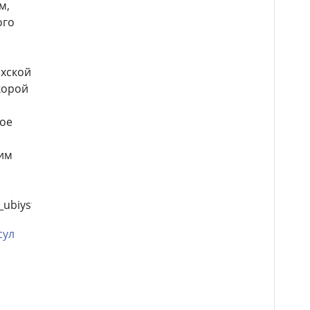
м,
ого
ахской
корой
ное
ким
ii_ubiystva_mutaeva
сул