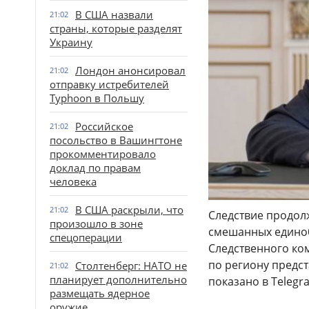
В США назвали
21:02
страны, которые разделят
Украину
Лондон анонсировал
21:02
отправку истребителей
Typhoon в Польшу
Российское
21:02
посольство в Вашингтоне
прокомментировало
доклад по правам
человека
В США раскрыли, что
21:02
Следствие продолж
произошло в зоне
смешанных единоб
спецоперации
Следственного ко
по региону предст
Столтенберг: НАТО не
21:02
планирует дополнительно
показано в Telegr
размещать ядерное
оружие