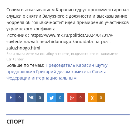
Своим высказыванием Карасин вдруг прокомментировал
слушки о снятии Залужного с должности и высказывание
Борреля об "ошибочности" идеи примирения участников
украинского конфликта.
Источник : https://www.mk.ru/politics/2024/01/31/v-
sovfede-nazvali-neozhidannogo-kandidata-na-post-
zaluzhnogo.html
Если вы заметили ошибку в тексте, выделите его и нажимите
Ctrl+Enter
Больше по темам:
Председатель
Карасин
шутку
предположил
Григорий
делам
комитета
Совета
Федерации
интернациональным
0
0
0
0
0
СПОРТ