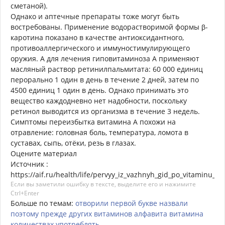
сметаной).
Однако и аптечные препараты тоже могут быть
востребованы. Применение водораст­воримой формы β-
каротина показано в качестве антиоксидантного,
противоаллергического и иммуно­стимулирующего
оружия. А для лечения гиповитаминоза А применяют
масляный раствор ретинилпальмитата: 60 000 единиц
перорально 1 один в день в течение 2 дней, затем по
4500 единиц 1 один в день. Однако принимать это
вещество каждодневно нет надобности, поскольку
ретинол выводится из организма в течение 3 недель.
Симптомы переизбытка витамина А похожи на
отравление: головная боль, температура, ломота в
суставах, сыпь, отёки, резь в глазах.
Оцените материал
Источник :
https://aif.ru/health/life/pervyy_iz_vazhnyh_gid_po_vitaminu_a
Если вы заметили ошибку в тексте, выделите его и нажимите
Ctrl+Enter
Больше по темам:
отворили
первой
букве
назвали
поэтому
прежде
других
витаминов
алфавита
витамина
количествах
употреблять