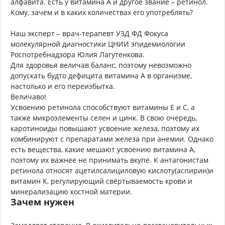
алфавита. Есть у витамина А и другое звание – ретинол.
Кому, зачем и в каких количествах его употреблять?
Наш эксперт – врач-терапевт УЗД ФД Фокуса
молекулярной диагностики ЦНИИ эпидемиологии
Роспотребнадзора Юлия Лагутенкова.
Для здоровья величав баланс, по­этому невозможно
допускать будто дефицита витамина А в организме,
настолько и его переизбытка.
Величаво!
Усвоению ретинола способствуют витамины Е и С, а
также микроэлементы селен и цинк. В свою очередь,
каротиноиды повышают усвоение железа, поэтому их
комбинируют с препаратами железа при анемии. Однако
есть вещества, какие мешают усвоению витамина А,
поэтому их важнее не принимать вкупе. К антагонистам
ретинола относят ацетилсалициловую кислоту(аспирин)и
витамин К, регулирующий свёртываемость крови и
минерализацию костной материи.
Зачем нужен