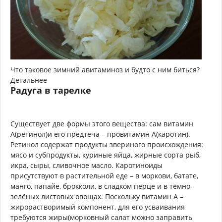
Что таковое зимний авитаминоз и будто с ним биться?
Детальнее
Радуга в тарелке
Существует две формы этого вещест­ва: сам витамин
А(ретинол)и его предтеча – провитамин А(каротин).
Ретинол содержат продукты звериного происхождения:
мясо и субпродукты, куриные яйца, жирные сорта рыб,
икра, сыры, сливочное масло. Каротиноиды
присутствуют в растительной еде – в моркови, батате,
манго, папайе, брокколи, в сладком перце и в тёмно-
зелёных листовых овощах. Поскольку витамин А –
жирораст­воримый компонент, для его усваивания
требуются жиры(морковный салат можно заправить