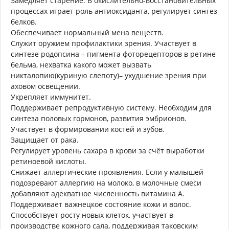
Замедляет старение. В окислительно-восстановительных
процессах играет роль антиоксиданта, регулирует синтез
белков.
Обеспечивает нормальный мена веществ.
Служит оружием профилактики зрения. Участвует в
синтезе родо­псина – пигмента фото­рецепторов в ретине
бельма, нехватка какого может вызвать
никталопию(куриную слепоту)– ухудшение зрения при
аховом освещении.
Укрепляет иммунитет.
Поддерживает репродуктивную систему. Необходим для
синтеза половых гормонов, развития эмбрионов.
Участвует в формировании костей и зубов.
Защищает от рака.
Регулирует уровень сахара в крови за счёт выработки
ретиноевой кислоты.
Снижает аллергические проявления. Если у малышей
подозревают аллергию на молоко, в молочные смеси
добавляют адекватное численность витамина А.
Поддерживает важнецкое состояние кожи и волос.
Способствует росту новых клеток, участвует в
производстве кожного сала, поддер­живая таковским