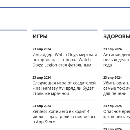
ИГРЫ
ЗДОРОВЬ
23 апр 2024
23 апр 2024
Инсайдер: Watch Dogs мертва и
Антипов день
похоронена — провал Watch
нельзя делат
Dogs: Legion стал фатальным
года
23 апр 2024
23 апр 2024
Следующая игра от создателей
Убить орган.
Final Fantasy XVI вряд ли будет
самые токси
столь же мрачной
для печени
23 апр 2024
23 апр 2024
Zenless Zone Zero выходит 4
Опасное вре
июля — дата релиза появилась
как лечить 
в App Store
23 апр 2024