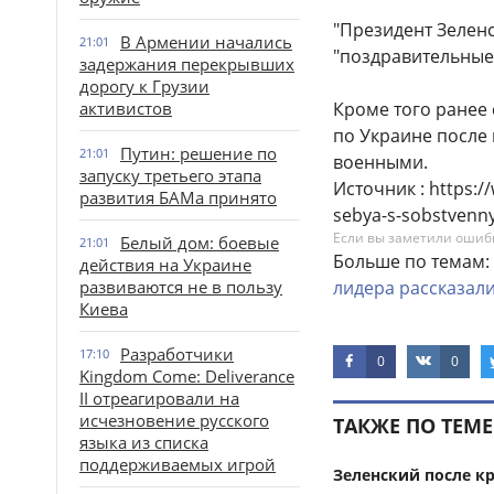
"Президент Зеленс
В Армении начались
21:01
"поздравительные" 
задержания перекрывших
дорогу к Грузии
активистов
Кроме того ранее 
по Украине после
Путин: решение по
21:01
военными.
запуску третьего этапа
Источник : https://
развития БАМа принято
sebya-s-sobstvenn
Если вы заметили ошибку
Белый дом: боевые
21:01
Больше по темам:
действия на Украине
развиваются не в пользу
лидера
рассказал
Киева
Разработчики
17:10
0
0
Kingdom Come: Deliverance
II отреагировали на
исчезновение русского
ТАКЖЕ ПО ТЕМЕ
языка из списка
поддерживаемых игрой
Зеленский после к