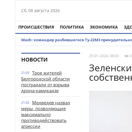
Сб, 08 августа 2026
ПРОИСШЕСТВИЯ
ПОЛИТИКА
ЭКОНОМИКА
ЗД
Mash: командир разбившегося Ту-22М3 принудительн
25-01-2024, 08:03
4
НОВОСТИ
Зеленски
Трое жителей
21:03
собстве
Белгородской области
пострадали от взрыва
дрона-камикадзе
Медведев назвал
21:02
меры, позволяющие
максимально
противодействовать
агрессии