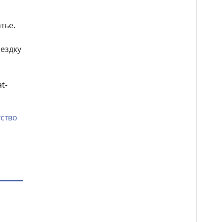
тье.
оездку
t-
тство