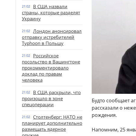
В США назвали
21:02
страны, которые разделят
Украину
Лондон анонсировал
21:02
отправку истребителей
Typhoon в Польшу
Российское
21:02
посольство в Вашингтоне
прокомментировало
доклад по правам
человека
В США раскрыли, что
21:02
произошло в зоне
Будто сообщает аг
спецоперации
рассказали о неж
рождения.
Столтенберг: НАТО не
21:02
планирует дополнительно
размещать ядерное
Напомним, 25 янв
оружие