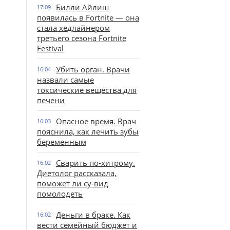
Билли Айлиш
17:09
появилась в Fortnite — она
стала хедлайнером
третьего сезона Fortnite
Festival
Убить орган. Врачи
16:04
назвали самые
токсические вещества для
печени
Опасное время. Врач
16:03
пояснила, как лечить зубы
беременным
Сварить по-хитрому.
16:02
Диетолог рассказала,
поможет ли су-вид
помолодеть
Деньги в браке. Как
16:02
вести семейный бюджет и