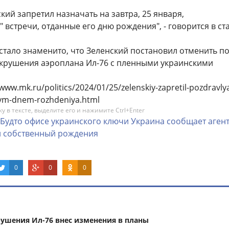
кий запретил назначать на завтра, 25 января,
встречи, отданные его дню ​​рождения", - говорится в ста
стало знаменито, что Зеленский постановил отменить п
 крушения аэроплана Ил-76 с пленными украинскими
www.mk.ru/politics/2024/01/25/zelenskiy-zapretil-pozdravlya
ym-dnem-rozhdeniya.html
 в тексте, выделите его и нажимите Ctrl+Enter
Будто
офисе
украинского
ключи
Украина
сообщает
аген
и
собственный
рождения
0
0
0
рушения Ил-76 внес изменения в планы