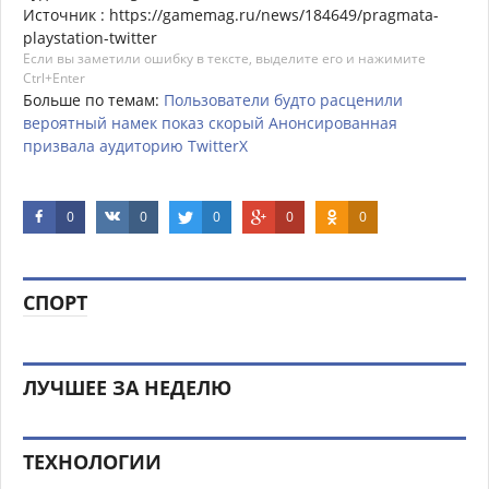
Источник : https://gamemag.ru/news/184649/pragmata-
playstation-twitter
Если вы заметили ошибку в тексте, выделите его и нажимите
Ctrl+Enter
Больше по темам:
Пользователи
будто
расценили
вероятный
намек
показ
скорый
Анонсированная
призвала
аудиторию
TwitterX
0
0
0
0
0
СПОРТ
ЛУЧШЕЕ ЗА НЕДЕЛЮ
ТЕХНОЛОГИИ