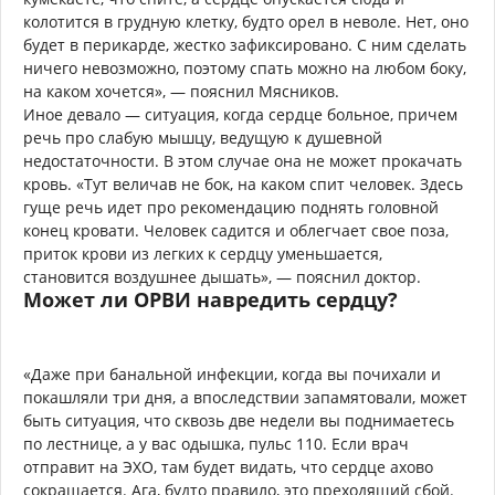
колотится в грудную клетку, будто орел в неволе. Нет, оно
будет в перикарде, жестко зафиксировано. С ним сделать
ничего невозможно, поэтому спать можно на любом боку,
на каком хочется», — пояснил Мясников.
Иное девало — ситуация, когда сердце больное, причем
речь про слабую мышцу, ведущую к душевной
недостаточности. В этом случае она не может прокачать
кровь. «Тут величав не бок, на каком спит человек. Здесь
гуще речь идет про рекомендацию поднять головной
конец кровати. Человек садится и облегчает свое поза,
приток крови из легких к сердцу уменьшается,
становится воздушнее дышать», — пояснил доктор.
Может ли ОРВИ навредить сердцу?
«Даже при банальной инфекции, когда вы почихали и
покашляли три дня, а впоследствии запамятовали, может
быть ситуация, что сквозь две недели вы поднимаетесь
по лестнице, а у вас одышка, пульс 110. Если врач
отправит на ЭХО, там будет видать, что сердце ахово
сокращается. Ага, будто правило, это преходящий сбой.