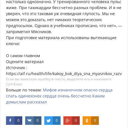
настолько однозначно. У тренированного человека пульс
жиже. При тахикардии бессчетно разных проблем. И я не
уверен, что это таковая уж очевидная глупость. Мы не
можем это доказать, нет никаких теоретических
предпосылок. Однако в учебниках прописано, что нет», —
заприметил Мясников.
При подготовке материала использованы вытекающие
ключи:
О самом главном
Оцените материал
Источник :
https://aif.ru/health/life/kakoy_bok_dlya_sna_myasnikov_razve
Если вы заметили ошибку в тексте, выделите его и нажимите
Ctrl+Enter
Больше по темам:
Мифов
изнаночном
опасно
сердца
спать
одинехонек
сердце
очень
бессчетно
Каким
домыслам
рассказал
0
0
0
0
0