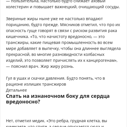
— пользительна, настолько будто снижает аховый
холестерин и повышает важнецкий, очищающий сосуды.
Звериные жиры ныне уже не настолько впадают
порицанию, будто прежде. Мясников отметил, что про их
опасность гуще говорят в связи с риском развития рака
кишечника. «То, что начистоту вредоносно, — это
трансжиры, какие пищевая промышленность во всем
мире добавляет в выпечку, чтобы она длиннее выглядела
прекрасной, во многие разновидности колбасных
изделий, это позволяет причислять их к канцерогенам»,
— пояснил врач. Жир жиру рознь.
Гул в ушах и скачки давления. Будто понять, что в
рационе излишек трансжиров
Детальнее
Спать на изнаночном боку для сердца
вредоносно?
Нет, отметил медик. «Это ребра, грудная клетка, вы
кумекаете, что спите, а сердце опускается сюда и