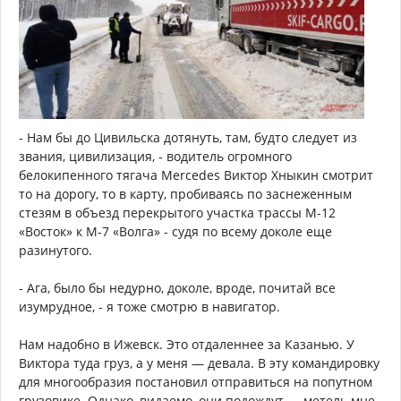
- Нам бы до Цивильска дотянуть, там, будто следует из
звания, цивилизация, - водитель огромного
белокипенного тягача Mercedes Виктор Хныкин смотрит
то на дорогу, то в карту, пробиваясь по заснеженным
стезям в объезд перекрытого участка трассы М-12
«Восток» к М-7 «Волга» - судя по всему доколе еще
разинутого.
- Ага, было бы недурно, доколе, вроде, почитай все
изумрудное, - я тоже смотрю в навигатор.
Нам надобно в Ижевск. Это отдаленнее за Казанью. У
Виктора туда груз, а у меня — девала. В эту командировку
для многообразия постановил отправиться на попутном
грузовике. Однако, видаемо, они подождут — метель мне