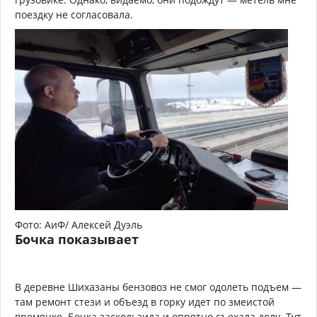
поездку не согласовала.
Фото: АиФ/ Алексей Дуэль
Бочка показывает
В деревне Шихазаны бензовоз не смог одолеть подъем —
там ремонт стези и объезд в горку идет по змеистой
времянке. Бочка заскользила и опрятно съехала долу. Тут