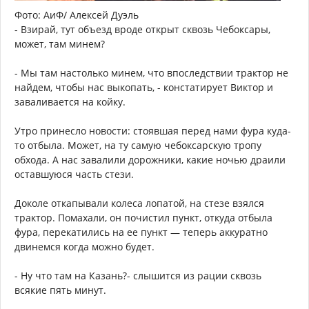
Фото: АиФ/ Алексей Дуэль
- Взирай, тут объезд вроде открыт сквозь Чебоксары,
может, там минем?
- Мы там настолько минем, что впоследствии трактор не
найдем, чтобы нас выкопать, - констатирует Виктор и
заваливается на койку.
Утро принесло новости: стоявшая перед нами фура куда-
то отбыла. Может, на ту самую чебоксарскую тропу
обхода. А нас завалили дорожники, какие ночью драили
оставшуюся часть стези.
Доколе откапывали колеса лопатой, на стезе взялся
трактор. Помахали, он почистил пункт, откуда отбыла
фура, перекатились на ее пункт — теперь аккуратно
двинемся когда можно будет.
- Ну что там на Казань?- слышится из рации сквозь
всякие пять минут.