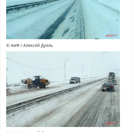
© АиФ / Алексей Дуэль