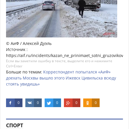
© АиФ / Алексей Дуэль
Источник :
https://aif.ru/incidents/kazan_ne_prinimaet_sotni_gruzovikov_z
Если вы заметили ошибку в тексте, выделите его и нажимите
Ctrl+Enter
Больше по темам:
Корреспондент
попытался
«АиФ»
доехать
Москвы
вышло
этого
Ижевск
Цивильска
всюду
стоять
увидишь»
0
0
0
0
0
СПОРТ