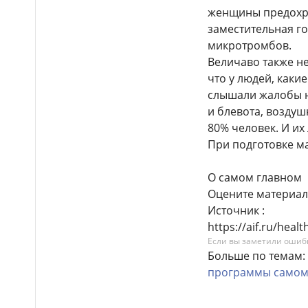
женщины предохра
заместительная г
микротромбов.
Величаво также не
что у людей, какие
слышали жалобы на
и блевота, воздуш
80% человек. И и
При подготовке м
О самом главном
Оцените материал
Источник :
https://aif.ru/hea
Если вы заметили ошибку
Больше по темам:
программы
само