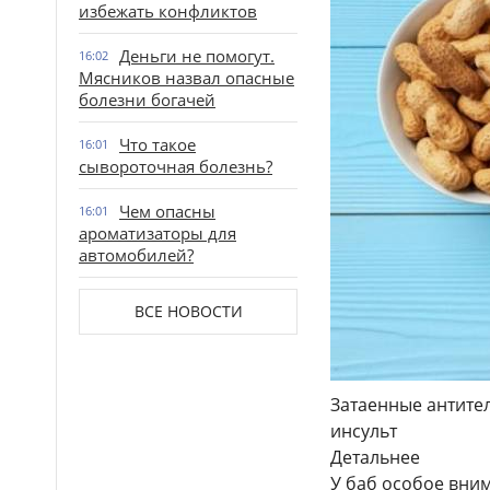
избежать конфликтов
Деньги не помогут.
16:02
Мясников назвал опасные
болезни богачей
Что такое
16:01
сывороточная болезнь?
Чем опасны
16:01
ароматизаторы для
автомобилей?
ВСЕ НОВОСТИ
Затаенные антите
инсульт
Детальнее
У баб особое вни