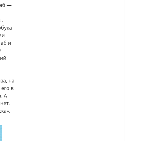
баб —
ы.
збука
ми
баб и
е
ший
ва, на
 его в
. А
нет.
ка»,