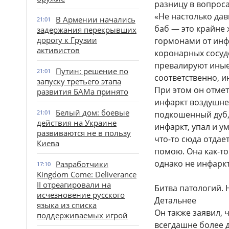
разницу в вопрос
«Не настолько дав
В Армении начались
21:01
баб — это крайне
задержания перекрывших
дорогу к Грузии
гормонами от инф
активистов
коронарных сосудо
превалируют иные
Путин: решение по
21:01
соответственно, и
запуску третьего этапа
При этом он отмет
развития БАМа принято
инфаркт воздушнее
Белый дом: боевые
21:01
подкошенный дуб, 
действия на Украине
инфаркт, упал и ум
развиваются не в пользу
что-то сюда отдае
Киева
помою. Она как-то
однако не инфаркт
Разработчики
17:10
Kingdom Come: Deliverance
II отреагировали на
Битва патологий. 
исчезновение русского
Детальнее
языка из списка
Он также заявил, ч
поддерживаемых игрой
всегдашне более 