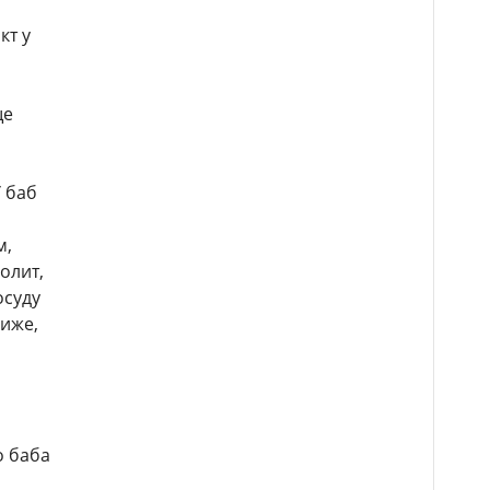
кт у
ще
У баб
м,
олит,
осуду
жиже,
о баба