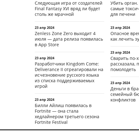
Следующая игра от создателей
Убить орган.
Final Fantasy XVI вряд ли будет
самые токси
столь же мрачной
для печени
23 апр 2024
23 апр 2024
Zenless Zone Zero выходит 4
Опасное вре
июля — дата релиза появилась
как лечить 
в App Store
23 апр 2024
Сварить по-х
23 апр 2024
Разработчики Kingdom Come:
рассказала, 
Deliverance II отреагировали на
помолодеть
исчезновение русского языка
из списка поддерживаемых
23 апр 2024
игрой
Деньги в бра
семейный бю
конфликтов
23 апр 2024
Билли Айлиш появилась в
Fortnite — она стала
хедлайнером третьего сезона
Fortnite Festival