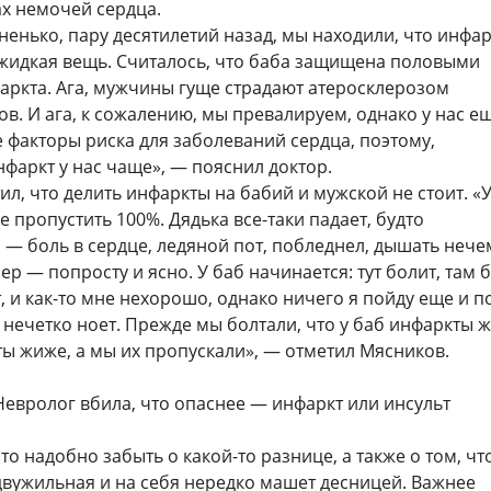
ах немочей сердца.
ненько, пару десятилетий назад, мы находили, что инфар
 жидкая вещь. Считалось, что баба защищена половыми
аркта. Ага, мужчины гуще страдают атеросклерозом
в. И ага, к сожалению, мы превалируем, однако у нас е
 факторы риска для заболеваний сердца, поэтому,
нфаркт у нас чаще», — пояснил доктор.
ил, что делить инфаркты на бабий и мужской не стоит. «
 пропустить 100%. Дядька все-таки падает, будто
— боль в сердце, ледяной пот, побледнел, дышать нече
ер — попросту и ясно. У баб начинается: тут болит, там б
т, и как-то мне нехорошо, однако ничего я пойду еще и п
 нечетко ноет. Прежде мы болтали, что у баб инфаркты 
ы жиже, а мы их пропускали», — отметил Мясников.
Невролог вбила, что опаснее — инфаркт или инсульт
то надобно забыть о какой-то разнице, а также о том, чт
двужильная и на себя нередко машет десницей. Важнее