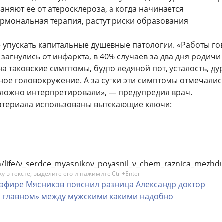
няют ее от атеросклероза, а когда начинается
ормональная терапия, растут риски образования
 упускать капитальные душевные патологии. «Работы го
 загнулись от инфаркта, в 40% случаев за два дня родичи
 таковские симптомы, будто ледяной пот, усталость, ду
ное головокружение. А за сутки эти симптомы отмечалис
х ложно интерпретировали», — предупредил врач.
атериала использованы вытекающие ключи:
lth/life/v_serdce_myasnikov_poyasnil_v_chem_raznica_mez
 в тексте, выделите его и нажимите Ctrl+Enter
эфире
Мясников
пояснил
разница
Александр
доктор
м
главном»
между
мужскими
какими
надобно