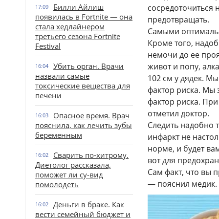
Билли Айлиш
сосредоточиться н
17:09
появилась в Fortnite — она
предотвращать.
стала хедлайнером
Самыми оптимальн
третьего сезона Fortnite
Кроме того, надоб
Festival
немочи до ее проя
Убить орган. Врачи
живот и попу, алк
16:04
назвали самые
102 см у дядек. М
токсические вещества для
фактор риска. Мы
печени
фактор риска. При
отметил доктор.
Опасное время. Врач
16:03
Следить надобно т
пояснила, как лечить зубы
беременным
инфаркт не настол
норме, и будет вам
Сварить по-хитрому.
16:02
вот для предохран
Диетолог рассказала,
Сам факт, что вы 
поможет ли су-вид
— пояснил медик.
помолодеть
Деньги в браке. Как
16:02
вести семейный бюджет и