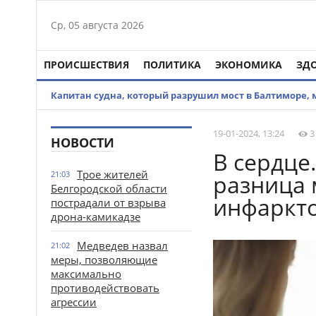
Ср, 05 августа 2026
ПРОИСШЕСТВИЯ
ПОЛИТИКА
ЭКОНОМИКА
ЗД
Капитан судна, который разрушил мост в Балтиморе,
19-01-2024, 13:24
3
НОВОСТИ
В сердце
Трое жителей
21:03
разница 
Белгородской области
инфаркт
пострадали от взрыва
дрона-камикадзе
Медведев назвал
21:02
меры, позволяющие
максимально
противодействовать
агрессии