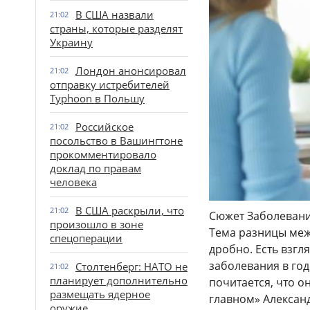
В США назвали
21:02
страны, которые разделят
Украину
Лондон анонсировал
21:02
отправку истребителей
Typhoon в Польшу
Российское
21:02
посольство в Вашингтоне
прокомментировало
доклад по правам
человека
В США раскрыли, что
21:02
Сюжет Заболевани
произошло в зоне
Тема разницы меж
спецоперации
дробно. Есть взгл
заболевания в годе
Столтенберг: НАТО не
21:02
планирует дополнительно
почитается, что 
размещать ядерное
главном» Александ
оружие