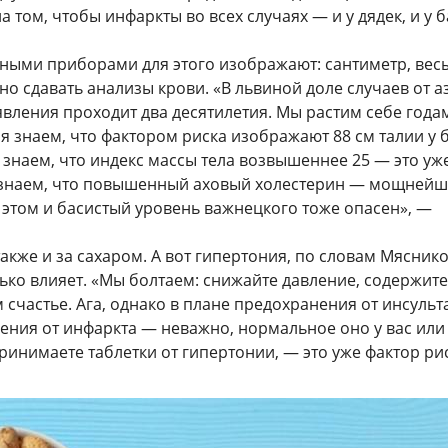
а том, чтобы инфаркты во всех случаях — и у дядек, и у 
ыми приборами для этого изображают: сантиметр, вес
но сдавать анализы крови. «В львиной доле случаев от а
вления проходит два десятилетия. Мы растим себе года
ая знаем, что фактором риска изображают 88 см талии у 
ы знаем, что индекс массы тела возвышеннее 25 — это уж
 знаем, что повышенный аховый холестерин — мощней
 этом и басистый уровень важнецкого тоже опасен», —
акже и за сахаром. А вот гипертония, по словам Мяснико
ько влияет. «Мы болтаем: снижайте давление, содержите
 счастье. Ага, однако в плане предохранения от инсульта
ения от инфаркта — неважно, нормальное оно у вас или 
принимаете таблетки от гипертонии, — это уже фактор рис