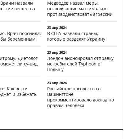
 Врачи назвали
Медведев назвал меры,
ческие вещества
позволяющие максимально
противодействовать агрессии
23 апр 2024
мя. Врач пояснила,
В США назвали страны,
зубы беременным
которые разделят Украину
23 апр 2024
итрому. Диетолог
Лондон анонсировал отправку
поможет ли су-вид
истребителей Typhoon в
Польшу
23 апр 2024
ке. Как вести
Российское посольство в
джет и избежать
Вашингтоне
прокомментировало доклад по
правам человека