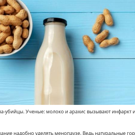
ла-убийцы. Ученые: молоко и арахис вызывают инфаркт 
мание надобно уделять менопаузе. Ведь натуральные г