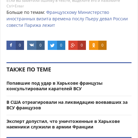
Если вы заметили ошибку в тексте, выделите его и нажимите
Ctrl+Enter
Больше по темам:
Французскому
Министерство
иностранных
визита
времена
послу
Пьеру
девал
России
совести
Парижа
лежит
0
0
0
0
0
ТАКЖЕ ПО ТЕМЕ
Попавшие под удар в Харькове французы
консультировали карателей ВСУ
В США отреагировали на ликвидацию воевавших за
ВСУ французов
Эксперт допустил, что уничтоженные в Харькове
наемники служили в армии Франции