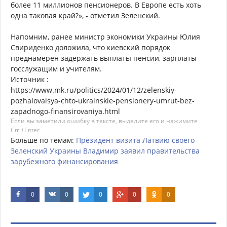
более 11 миллионов пенсионеров. В Европе есть хоть
одна таковая край?», - отметил Зеленский.
Напомним, ранее министр экономики Украины Юлия
Свириденко доложила, что киевский порядок
преднамерен задержать выплаты пенсии, зарплаты
госслужащим и учителям.
Источник :
https://www.mk.ru/politics/2024/01/12/zelenskiy-
pozhalovalsya-chto-ukrainskie-pensionery-umrut-bez-
zapadnogo-finansirovaniya.html
Если вы заметили ошибку в тексте, выделите его и нажимите
Ctrl+Enter
Больше по темам:
Президент
визита
Латвию
своего
Зеленский
Украины
Владимир
заявил
правительства
зарубежного
финансирования
0
0
0
0
0