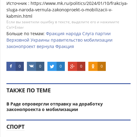
Источник : https://www.mk.ru/politics/2024/01/10/frakciya-
sluga-naroda-vernula-zakonoproekt-o-mobilizacii-v-
kabmin.html
Если вы заметили ошибку в тексте, выделите его и нажимите
Ctrl+Enter
Больше по темам:
Фракция
народа
Слуга
партии
Верховной
Украины
правительство
мобилизации
законопроект
вернула
Фракция
0
0
0
0
0
ТАКЖЕ ПО ТЕМЕ
В Раде опровергли отправку на доработку
законопроекта о мобилизации
СПОРТ