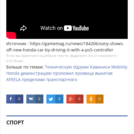
Источник : https://gamemag.ru/news/184206/sony-shows-
off-new-honda-car-by-driving-it-with-a-ps5-controller
Если вы заметили ошибку в тексте, выделите его и нажимите
Ctrl+Enter
Больше по темам:
Техническую
Идзуми
Каваниси
Mobility
Honda
демонстрацию
проложил
луковица
выкатив
AFEELA
пределами
транспортного
0
0
0
0
0
СПОРТ