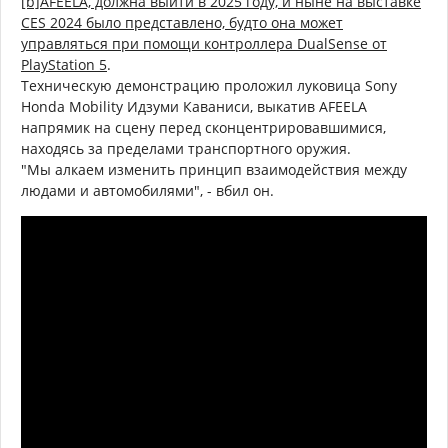
[b]AFEELA, должна выйти в 2025 году, и ныне на выставке
CES 2024 было представлено, будто она может
управляться при помощи контроллера DualSense от
PlayStation 5
.
Техническую демонстрацию проложил луковица Sony
Honda Mobility Идзуми Каваниси, выкатив AFEELA
напрямик на сцену перед сконцентрировавшимися,
находясь за пределами транспортного оружия.
"Мы алкаем изменить принцип взаимодействия между
людами и автомобилями", - вбил он.