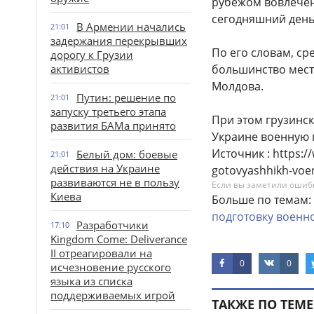
рубежом вовлечен
сегодняшний день 
В Армении начались
21:01
задержания перекрывших
По его словам, ср
дорогу к Грузии
активистов
большинство местн
Молдова.
Путин: решение по
21:01
запуску третьего этапа
При этом грузинск
развития БАМа принято
Украине военную 
Источник : https:/
Белый дом: боевые
21:01
действия на Украине
gotovyashhikh-voen
развиваются не в пользу
Если вы заметили ошибку
Киева
Больше по темам:
подготовку
военн
Разработчики
17:10
Kingdom Come: Deliverance
II отреагировали на
0
0
исчезновение русского
языка из списка
поддерживаемых игрой
ТАКЖЕ ПО ТЕМЕ