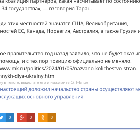
а коалиция партнеров, какая насчитывает по состоянию
34 государства», — взговорил Таран.
еди этих местностей значатся США, Великобритания,
остей ЕС, Канада, Норвегия, Австралия, а также Грузия 
ое правительство год назад заявило, что не будет оказы
помощь, и с тех пор позицию официально не меняло.
/www.mk.ru/politics/2024/01/05/nazvano-kolichestvo-stran-
nykh-dlya-ukrainy.html
 в тексте, выделите его и нажимите Ctrl+Enter
настоящий
доложил
начальство
страны
осуществляют
м
ослужащих
основного
управления
0
0
0