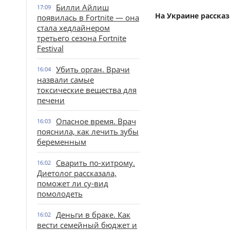
Билли Айлиш
17:09
На Украине рассказ
появилась в Fortnite — она
стала хедлайнером
третьего сезона Fortnite
Festival
Убить орган. Врачи
16:04
назвали самые
токсические вещества для
печени
Опасное время. Врач
16:03
пояснила, как лечить зубы
беременным
Сварить по-хитрому.
16:02
Диетолог рассказала,
поможет ли су-вид
помолодеть
Деньги в браке. Как
16:02
вести семейный бюджет и