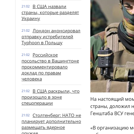
В США назвали
21:02
страны, которые разделят
Украину
Лондон анонсировал
21:02
отправку истребителей
Typhoon в Польшу
Российское
21:02
посольство в Вашингтоне
прокомментировало
доклад по правам
человека
В США раскрыли, что
21:02
произошло в зоне
На настоящий мом
спецоперации
страны, доложил 
Генштаба ВСУ ген
Столтенберг: НАТО не
21:02
планирует дополнительно
размещать ядерное
«В организацию м
оружие