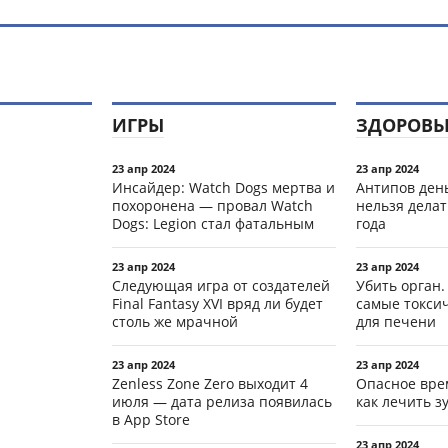
ИГРЫ
ЗДОРОВЬ
23 апр 2024
23 апр 2024
Инсайдер: Watch Dogs мертва и
Антипов день
похоронена — провал Watch
нельзя делат
Dogs: Legion стал фатальным
года
23 апр 2024
23 апр 2024
Следующая игра от создателей
Убить орган.
Final Fantasy XVI вряд ли будет
самые токси
столь же мрачной
для печени
23 апр 2024
23 апр 2024
Zenless Zone Zero выходит 4
Опасное вре
июля — дата релиза появилась
как лечить 
в App Store
23 апр 2024