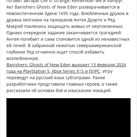
готовят авторы Life is Strange, Remember Me и Vampyr.
Акт Banishers Ghosts of New Eden разворачивается в
Новоиспеченном Эдене 1695 года. Влюблённые дружок в
дружка охотники на призраков Антея Дуарте и Ред
Макрей поклялись защищать живых от неупокоенных.
Однако очередное задание заканчивается трагедией:
Антея погибает и сама становится одной из ненавистных
ей теней. В забранной нежитью североамериканской
глубинке Ред отчаянно ищет способ избавить
возлюбленную.
Banishers: Ghosts of New Eden выходит 13 февраля 2024
года на PlayStation 5, Xbox Series X|S и [b]PC
. Игру
переведут на русский язык субтитрами. Ранее
разработчики представили главных героев, а также
рассказали об основах боя и изыскании локаций.