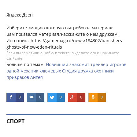
Яндекс Дзен
Изберите эмоцию которую вытребовал материал:
Вам показался материал?Расскажите о нем дружкам!
Источник : https://gamemag.ru/news/184302/banishers-
ghosts-of-new-eden-rituals
Если вы заметили ошибку в тексте, выделите его и нажимите
Ctrl+Enter
Больше по темам:
Новейший
знакомит
трейлер
игроков
одной
механик
ключевых
Студия
дружка
охотники
призраков
Антея
0
0
0
0
0
СПОРТ