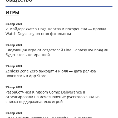
ИГРЫ
23 апр 2024
Инсайдер: Watch Dogs мертва и похоронена — провал
Watch Dogs: Legion стал фатальным
23 апр 2024
Следующая игра от создателей Final Fantasy XVI вряд ли
будет столь же мрачной
23 апр 2024
Zenless Zone Zero выходит 4 июля — дата релиза
появилась в App Store
23 апр 2024
Разработчики Kingdom Come: Deliverance II
отреагировали на исчезновение русского языка из
списка поддерживаемых игрой
23 апр 2024
Билли Айлиш появилась в Fortnite — она стала