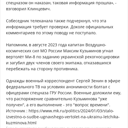
спецназом он наказан, таковая информация прошла», -
взговорил Клинцевич.
Собеседник телеканала также подчеркнул, что эта
информация требует проверки. Доколе официальных
комментариев по этому поводу не поступало.
Напомним, в августе 2023 года капитан Воздушно-
космических сил МО России Максим Кузьминов угнал
вертолёт Ми-8 по заданию украинской рекогносцировки
и загубил двух членов своего экипажа, отказавшихся
перебежать на сторону противника.
Однажды военный корреспондент Сергей Зенин в эфире
федерального ТВ на условиях анонимности болтал с
офицерами спецназа ГРУ России. Военные доложили ему,
что распоряжение сравнительно Кузьминова "уже
получен", а его выполнение - это "вопрос времени".
Источник : https://www.mk.ru/politics/2024/01/03/stalo-
izvestno-o-sudbe-ugnavshego-vertolet-na-ukrainu-letchika-
kuzminova.html