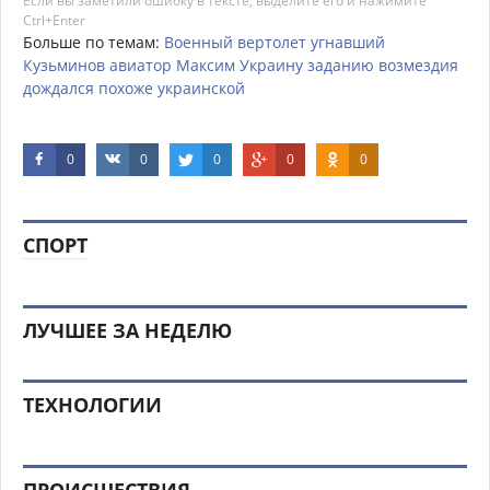
Если вы заметили ошибку в тексте, выделите его и нажимите
Ctrl+Enter
Больше по темам:
Военный
вертолет
угнавший
Кузьминов
авиатор
Максим
Украину
заданию
возмездия
дождался
похоже
украинской
0
0
0
0
0
СПОРТ
ЛУЧШЕЕ ЗА НЕДЕЛЮ
ТЕХНОЛОГИИ
ПРОИСШЕСТВИЯ