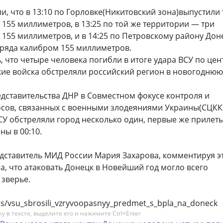
и, что в 13:10 по Горловке(Никитовский зона)выпустили 
155 миллиметров, в 13:25 по той же территории — три
155 миллиметров, и в 14:25 по Петровскому району Дон
аряда калибром 155 миллиметров.
 что четыре человека погибли в итоге удара ВСУ по цен
кие войска обстреляли российский регион в новогоднюю
дставительства ДНР в Совместном фокусе контроля и
сов, связанных с военными злодеяниями Украины(СЦКК)
СУ обстреляли город несколько один, первые же прилет
ы в 00:10.
ставитель МИД России Мария Захарова, комментируя э
а, что атаковать Донецк в Новейший год могло всего
 зверье.
itics/vsu_sbrosili_vzryvoopasnyy_predmet_s_bpla_na_doneck
 в тексте, выделите его и нажимите Ctrl+Enter