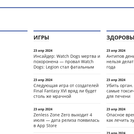
ИГРЫ
ЗДОРОВЬ
23 апр 2024
23 апр 2024
Инсайдер: Watch Dogs мертва и
Антипов день
похоронена — провал Watch
нельзя делат
Dogs: Legion стал фатальным
года
23 апр 2024
23 апр 2024
Следующая игра от создателей
Убить орган.
Final Fantasy XVI вряд ли будет
самые токси
столь же мрачной
для печени
23 апр 2024
23 апр 2024
Zenless Zone Zero выходит 4
Опасное вре
июля — дата релиза появилась
как лечить 
в App Store
23 апр 2024