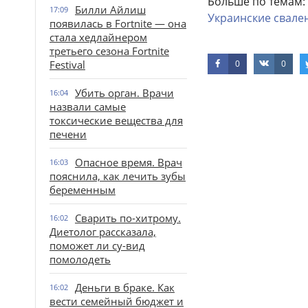
Больше по темам:
Билли Айлиш
17:09
Украинские
свале
появилась в Fortnite — она
стала хедлайнером
третьего сезона Fortnite
Festival
0
0
Убить орган. Врачи
16:04
назвали самые
токсические вещества для
печени
Опасное время. Врач
16:03
пояснила, как лечить зубы
беременным
Сварить по-хитрому.
16:02
Диетолог рассказала,
поможет ли су-вид
помолодеть
Деньги в браке. Как
16:02
вести семейный бюджет и