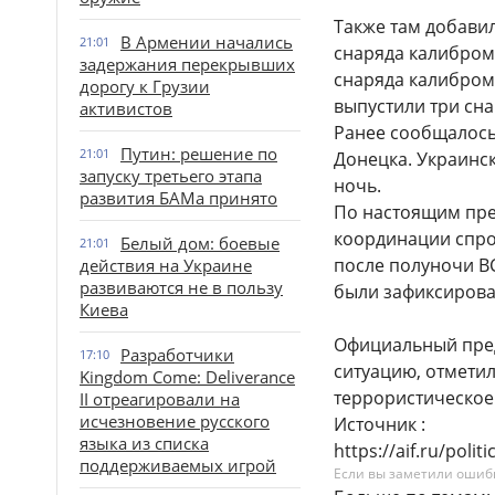
Также там добавил
В Армении начались
21:01
снаряда калибром 
задержания перекрывших
снаряда калибром 
дорогу к Грузии
выпустили три сн
активистов
Ранее сообщалось,
Путин: решение по
21:01
Донецка. Украинс
запуску третьего этапа
ночь.
развития БАМа принято
По настоящим пре
координации спро
Белый дом: боевые
21:01
после полуночи В
действия на Украине
развиваются не в пользу
были зафиксирован
Киева
Официальный пред
Разработчики
17:10
ситуацию, отметил
Kingdom Come: Deliverance
террористическое
II отреагировали на
исчезновение русского
Источник :
языка из списка
https://aif.ru/pol
поддерживаемых игрой
Если вы заметили ошибку