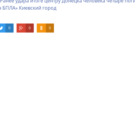
Ранее
удара
итоге
центру
Донецка
человека
четыре
пог
н
БПЛА»
Киевский
город
0
0
0