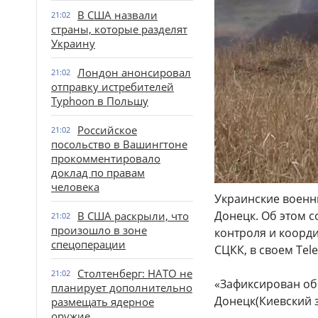
В США назвали
21:02
страны, которые разделят
Украину
Лондон анонсировал
21:02
отправку истребителей
Typhoon в Польшу
Российское
21:02
посольство в Вашингтоне
прокомментировало
доклад по правам
человека
Украинские военн
Донецк. Об этом 
В США раскрыли, что
21:02
произошло в зоне
контроля и коорд
спецоперации
СЦКК, в своем Tel
Столтенберг: НАТО не
21:02
«Зафиксирован об
планирует дополнительно
Донецк(Киевский з
размещать ядерное
оружие