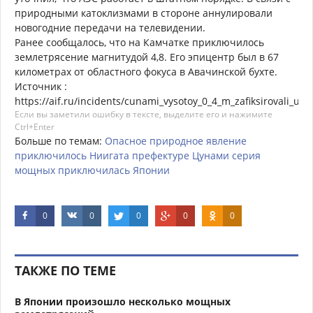
природными катоклизмами в стороне аннулировали
новогодние передачи на телевидении.
Ранее сообщалось, что на Камчатке приключилось
землетрясение магнитудой 4,8. Его эпицентр был в 67
километрах от областного фокуса в Авачинской бухте.
Источник :
https://aif.ru/incidents/cunami_vysotoy_0_4_m_zafiksirovali_u
Если вы заметили ошибку в тексте, выделите его и нажимите
Ctrl+Enter
Больше по темам:
Опасное
природное
явление
приключилось
Ниигата
префектуре
Цунами
серия
мощных
приключилась
Японии
0
0
0
0
0
ТАКЖЕ ПО ТЕМЕ
В Японии произошло несколько мощных